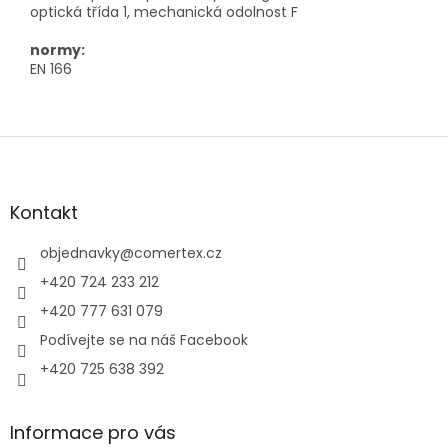
optická třída 1, mechanická odolnost F
normy:
EN 166
Z
á
p
a
Kontakt
t
í
objednavky
@
comertex.cz
+420 724 233 212
+420 777 631 079
Podívejte se na náš Facebook
+420 725 638 392
Informace pro vás