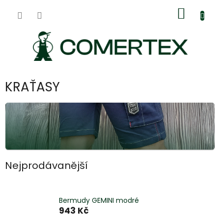
Přejít
Nákup
na
obsah
košík
KRAŤASY
Nejprodávanější
Bermudy GEMINI modré
943 Kč