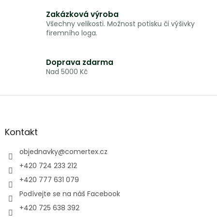
c
í
Zakázková výroba
p
Všechny velikosti. Možnost potisku či výšivky
r
firemního loga.
v
k
y
Doprava zdarma
v
Nad 5000 Kč
ý
p
i
Z
s
á
u
p
a
Kontakt
t
í
objednavky
@
comertex.cz
+420 724 233 212
+420 777 631 079
Podívejte se na náš Facebook
+420 725 638 392