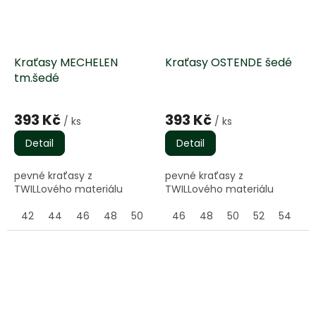
Kraťasy MECHELEN
Kraťasy OSTENDE šedé
tm.šedé
Průměrné
Průměrné
hodnocení
hodnocení
393 Kč
393 Kč
/ ks
/ ks
produktu
produktu
je
je
Detail
Detail
5,0
5,0
z
z
pevné kraťasy z
pevné kraťasy z
5
5
TWILLového materiálu
TWILLového materiálu
hvězdiček.
hvězdiček.
42
44
46
48
50
52
46
54
48
56
50
58
52
60
54
62
5