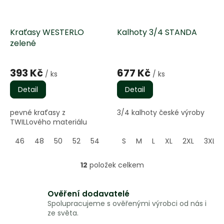
Kraťasy WESTERLO
Kalhoty 3/4 STANDA
zelené
Průměrné
Průměrné
hodnocení
hodnocení
393 Kč
677 Kč
/ ks
/ ks
produktu
produktu
je
je
Detail
Detail
5,0
5,0
z
z
pevné kraťasy z
3/4 kalhoty české výroby
5
5
TWILLového materiálu
hvězdiček.
hvězdiček.
46
48
50
52
54
56
S
58
M
60
L
XL
62
2XL
64
3XL
12
položek celkem
O
v
l
Ověření dodavatelé
á
Spolupracujeme s ověřenými výrobci od nás i
d
ze světa.
a