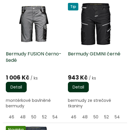
o
V
d
Tip
ý
u
p
k
i
t
s
ů
p
r
o
d
Bermudy FUSION černo-
Bermudy GEMINI černé
u
šedé
k
Průměrné
Průměrné
t
hodnocení
hodnocení
1 006 Kč
943 Kč
/ ks
/ ks
ů
produktu
produktu
je
je
Detail
Detail
5,0
5,0
z
z
montérkové bavlněné
bermudy ze strečové
5
5
bermudy
tkaniny
hvězdiček.
hvězdiček.
46
48
50
52
54
56
46
58
48
60
50
62
52
64
54
5
Novinka