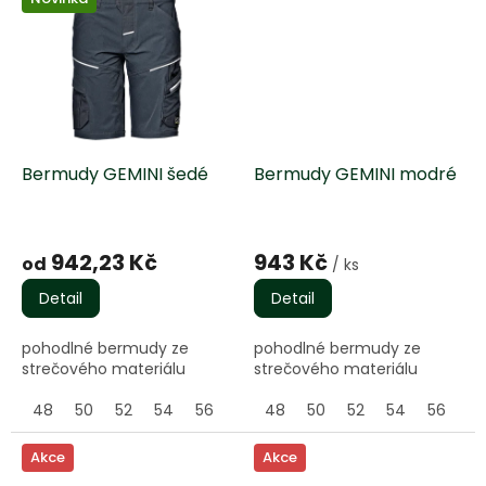
Bermudy GEMINI šedé
Bermudy GEMINI modré
Průměrné
hodnocení
942,23 Kč
943 Kč
od
/ ks
produktu
je
Detail
Detail
5,0
z
pohodlné bermudy ze
pohodlné bermudy ze
5
strečového materiálu
strečového materiálu
hvězdiček.
48
50
52
54
56
58
48
60
50
52
54
56
58
Akce
Akce