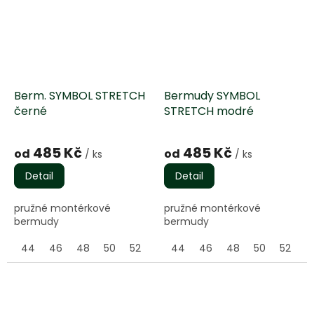
Berm. SYMBOL STRETCH
Bermudy SYMBOL
černé
STRETCH modré
Průměrné
Průměrné
hodnocení
hodnocení
485 Kč
485 Kč
od
od
/ ks
/ ks
produktu
produktu
je
je
Detail
Detail
5,0
5,0
z
z
pružné montérkové
pružné montérkové
5
5
bermudy
bermudy
hvězdiček.
hvězdiček.
44
46
48
50
52
54
44
56
46
58
48
60
50
62
52
5