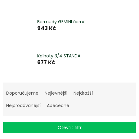
Bermudy GEMINI černé
943 Kč
Kalhoty 3/4 STANDA
677 Kč
Ř
a
Doporučujeme
Nejlevnější
Nejdražší
z
e
Nejprodávanější
Abecedně
n
í
p
Otevřít filtr
r