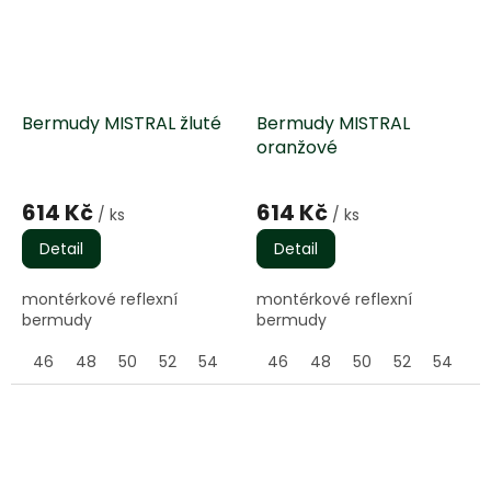
Bermudy MISTRAL žluté
Bermudy MISTRAL
oranžové
Průměrné
Průměrné
hodnocení
hodnocení
614 Kč
614 Kč
/ ks
/ ks
produktu
produktu
je
je
Detail
Detail
5,0
5,0
z
z
montérkové reflexní
montérkové reflexní
5
5
bermudy
bermudy
hvězdiček.
hvězdiček.
46
48
50
52
54
56
46
58
48
60
50
62
52
64
54
5