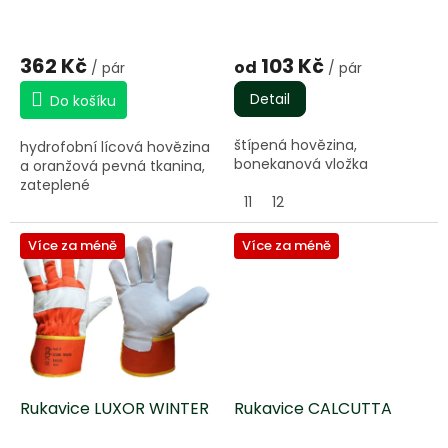
u
k
t
362 Kč
103 Kč
od
/ pár
/ pár
ů
Detail
Do košíku
štípená hovězina,
hydrofobní lícová hovězina
bonekanová vložka
a oranžová pevná tkanina,
zateplené
11
12
Více za méně
Více za méně
Rukavice LUXOR WINTER
Rukavice CALCUTTA