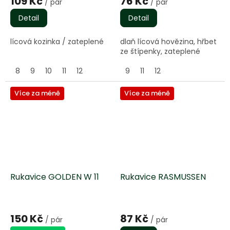
109 Kč
76 Kč
/ pár
/ pár
Detail
Detail
lícová kozinka / zateplené
dlaň lícová hovězina, hřbet
ze štípenky, zateplené
8
9
10
11
12
9
11
12
Více za méně
Více za méně
Rukavice GOLDEN W 11
Rukavice RASMUSSEN
150 Kč
87 Kč
/ pár
/ pár