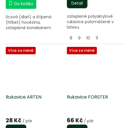
Detail
Do košíku
zateplené polyakrylové
lícová (dlaň) a štípená
rukavice polomáčené v
(hřbet) hovězina,
latexu
zateplené bonekanem
8
9
10
11
Více za méně
Více za méně
Rukavice ARTEN
Rukavice FORSTER
Průměrné
hodnocení
28 Kč
66 Kč
/ pár
/ pár
produktu