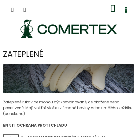
Přejít
Nákup
na
obsah
košík
ZATEPLENÉ
Zateplené rukavice mohou být kombinované, celokožené nebo
povrstvené. Mají vnitřní vložku z česané bavlny nebo umělého kožíšku
(bonekanu).
EN 511 OCHRANA PROTI CHLADU