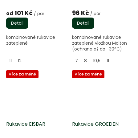
101 Kč
96 Kč
od
/ pár
/ pár
Detail
Detail
kombinované rukavice
kombinované rukavice
zateplené
zateplené vložkou Molton
(ochrana až do -30°C)
11
12
7
8
10,5
11
Více za méně
Více za méně
Rukavice EISBAR
Rukavice GROEDEN