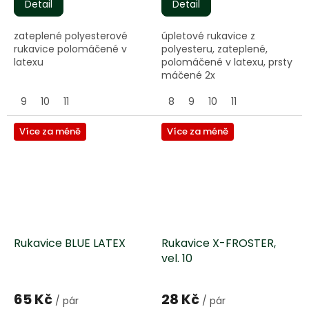
je
Detail
Detail
5,0
z
zateplené polyesterové
úpletové rukavice z
5
rukavice polomáčené v
polyesteru, zateplené,
hvězdiček.
latexu
polomáčené v latexu, prsty
máčené 2x
9
10
11
8
9
10
11
Více za méně
Více za méně
Rukavice BLUE LATEX
Rukavice X-FROSTER,
vel. 10
65 Kč
28 Kč
/ pár
/ pár