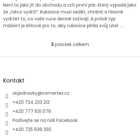
Není to jako jít do obchodu a vzít první pár, který vypadá jako
že „něco vydrží“. Rukavice musí sedět, chránit a hlavně
vydržet to, co vaše ruce denně zažívají. A právě typ
máčení je klíčové pro to, aby rukavice plnila svůj účel. ...
3
položek celkem
O
v
l
Z
á
á
d
p
a
a
Kontakt
c
t
í
í
objednavky
@
comertex.cz
p
r
+420 724 233 212
v
+420 777 631 079
k
y
Podívejte se na náš Facebook
v
+420 725 638 392
ý
p