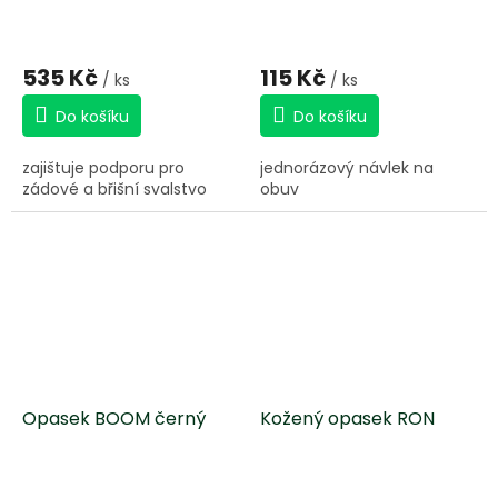
535 Kč
115 Kč
/ ks
/ ks
Do košíku
Do košíku
zajištuje podporu pro
jednorázový návlek na
zádové a břišní svalstvo
obuv
Opasek BOOM černý
Kožený opasek RON