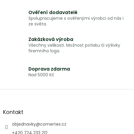
v
l
Ověření dodavatelé
á
Spolupracujeme s ověřenými výrobci od nás i
d
ze světa.
a
c
í
Zakázková výroba
p
Všechny velikosti. Možnost potisku či výšivky
r
firemního loga.
v
k
y
Doprava zdarma
v
Nad 5000 Kč
ý
p
i
Z
s
á
u
p
a
Kontakt
t
í
objednavky
@
comertex.cz
+420 724 233 212