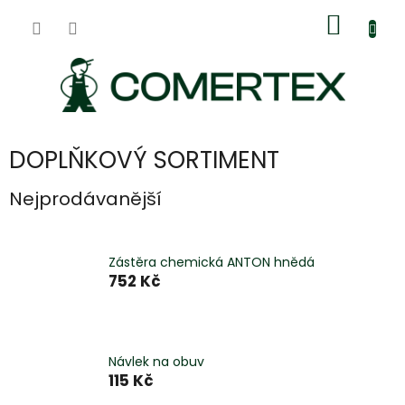
Přejít
Nákup
na
obsah
košík
DOPLŇKOVÝ SORTIMENT
Nejprodávanější
Zástěra chemická ANTON hnědá
752 Kč
Návlek na obuv
115 Kč