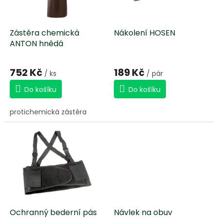
p
r
o
d
Zástěra chemická
Nákolení HOSEN
u
ANTON hnědá
k
t
752 Kč
189 Kč
/ ks
/ pár
ů
Do košíku
Do košíku
protichemická zástěra
Ochranný bederní pás
Návlek na obuv