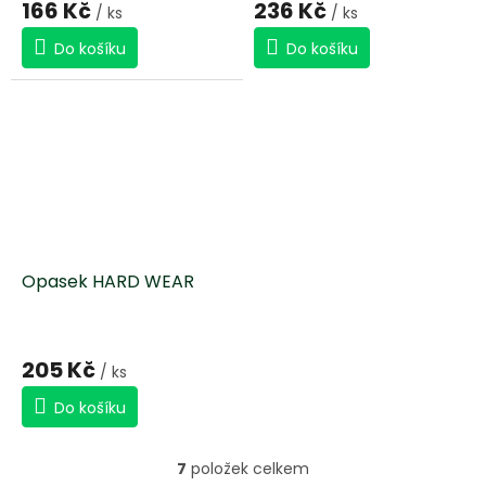
166 Kč
236 Kč
/ ks
/ ks
Do košíku
Do košíku
Opasek HARD WEAR
Průměrné
hodnocení
205 Kč
/ ks
produktu
je
Do košíku
5,0
z
5
7
položek celkem
O
hvězdiček.