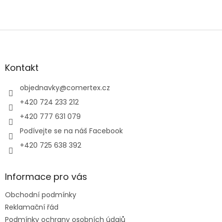
Z
á
p
a
Kontakt
t
í
objednavky
@
comertex.cz
+420 724 233 212
+420 777 631 079
Podívejte se na náš Facebook
+420 725 638 392
Informace pro vás
Obchodní podmínky
Reklamační řád
Podmínky ochrany osobních údajů