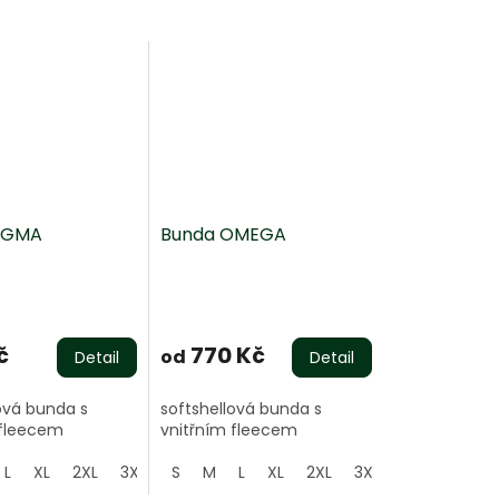
IGMA
Bunda OMEGA
Průměrné
hodnocení
produktu
č
770 Kč
od
Detail
Detail
je
5,0
ová bunda s
softshellová bunda s
z
 fleecem
vnitřním fleecem
5
hvězdiček.
L
XL
2XL
3XL
4XL
S
M
L
XL
2XL
3XL
4XL