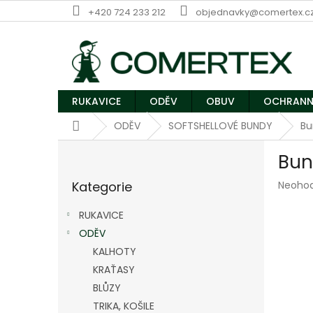
Přejít
+420 724 233 212
objednavky@comertex.c
na
obsah
RUKAVICE
ODĚV
OBUV
OCHRANN
Domů
ODĚV
SOFTSHELLOVÉ BUNDY
Bu
P
Bun
o
Přeskočit
s
Průmě
Kategorie
Neoho
kategorie
t
hodnoc
r
produk
RUKAVICE
a
je
ODĚV
n
0,0
z
KALHOTY
n
5
í
KRAŤASY
hvězdič
p
BLŮZY
a
TRIKA, KOŠILE