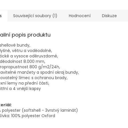
s
Související soubory (1)
Hodnocení
Diskuze
ailní popis produktu
shellové bundy,
yšné, větru a voděodolné,
tické a vysoce oděruvzdorné,
oděodolnost 8.000 mm,
aropropustnost 800 g/m2/24h,
avitelné manžety a spodní okraj bundy,
ovatelný límec s ochranou brady,
exní lemy na přední části,
itřní a 4 vnější kapsy
eriál:
 polyester (softshell - 3vrstvý laminát)
ívka: 100% polyester Oxford