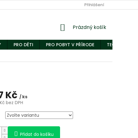
Přihlášení
Nákupní
Prázdný košík
košík
Y
PRO DĚTI
PRO POBYT V PŘÍRODE
TECHNICKÝ S
27 Kč
/ ks
 Kč bez DPH
Přidat do košíku