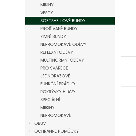
n
MIKINY
e
VESTY
l
SOFTSHELLOVÉ BUNDY
PROŠÍVANÉ BUNDY
ZIMNÍ BUNDY
NEPROMOKAVÉ ODĚVY
REFLEXNÍ ODĚVY
MULTINORMNÍ ODĚVY
PRO SVÁŘEČE
JEDNORÁZOVÉ
FUNKČNÍ PRÁDLO
POKRÝVKY HLAVY
SPECIÁLNÍ
MIIKINY
NEPROMOKAVÉ
OBUV
OCHRANNÉ POMŮCKY