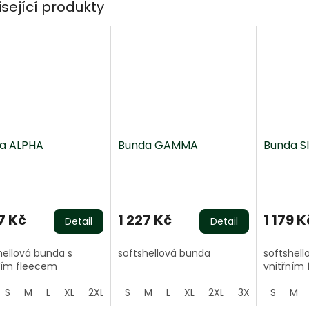
isející produkty
a ALPHA
Bunda GAMMA
Bunda S
7 Kč
1 227 Kč
1 179 K
Detail
Detail
hellová bunda s
softshellová bunda
softshell
ním fleecem
vnitřním
S
M
L
XL
2XL
3XL
S
M
4XL
L
XL
2XL
3XL
4XL
S
M