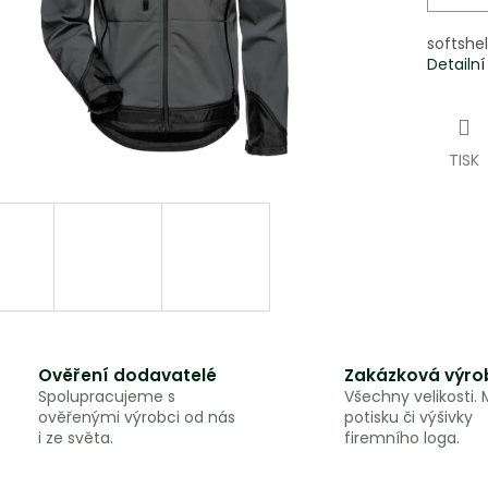
softshe
Detailn
TISK
Ověření dodavatelé
Zakázková výro
Spolupracujeme s
Všechny velikosti.
ověřenými výrobci od nás
potisku či výšivky
i ze světa.
firemního loga.