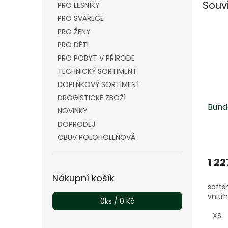
Souv
PRO LESNÍKY
PRO SVÁŘEČE
PRO ŽENY
PRO DĚTI
PRO POBYT V PŘÍRODE
TECHNICKÝ SORTIMENT
DOPLŇKOVÝ SORTIMENT
DROGISTICKÉ ZBOŽÍ
Bund
NOVINKY
DOPRODEJ
OBUV POLOHOLEŇOVÁ
1 22
Nákupní košík
softs
vnitř
0
ks /
0 Kč
XS