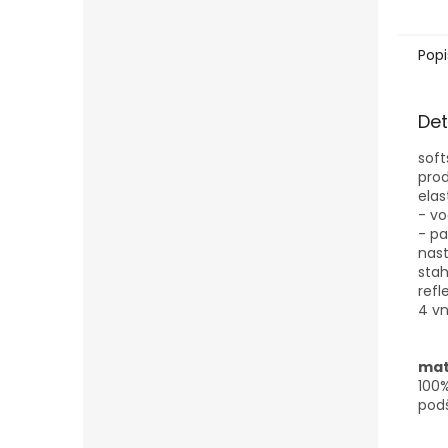
Popi
Det
soft
prod
elas
- v
- p
nast
stah
refl
4 vn
mat
100%
podš