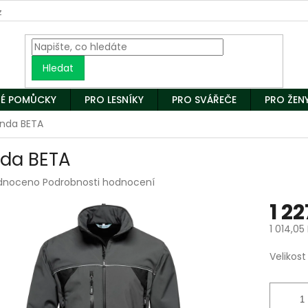
z
Hledat
É POMŮCKY
PRO LESNÍKY
PRO SVÁŘEČE
PRO ŽEN
nda BETA
da BETA
rné
dnoceno
Podrobnosti hodnocení
ení
1 2
tu
1 014,05
Měrná
Velikost
cena:
ek.