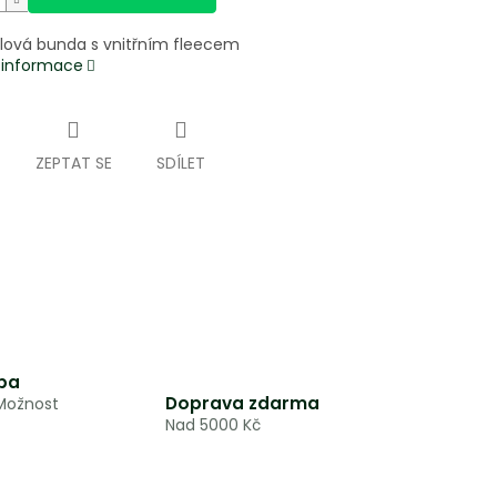
llová bunda s vnitřním fleecem
í informace
ZEPTAT SE
SDÍLET
ba
Doprava zdarma
 Možnost
Nad 5000 Kč