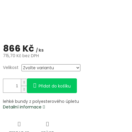
866 Kč
/ ks
715,70 Kč bez DPH
Měrná
Velikost
cena:
Přidat do košíku
lehké bundy z polyesterového úpletu
Detailní informace