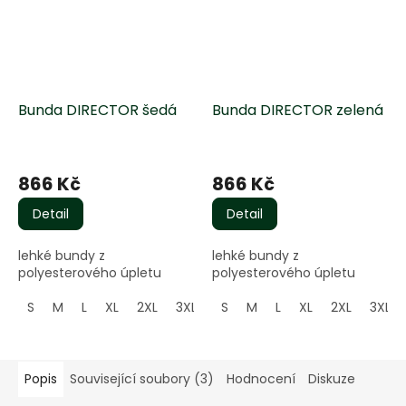
Bunda DIRECTOR šedá
Bunda DIRECTOR zelená
Průměrné
hodnocení
866 Kč
866 Kč
produktu
je
Detail
Detail
5,0
z
lehké bundy z
lehké bundy z
5
polyesterového úpletu
polyesterového úpletu
hvězdiček.
S
M
L
XL
2XL
3XL
S
M
L
XL
2XL
3XL
Popis
Související soubory (3)
Hodnocení
Diskuze