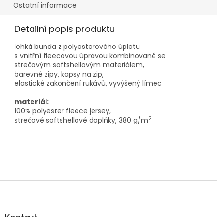
Ostatní informace
Detailní popis produktu
lehká bunda z polyesterového úpletu
s vnitřní fleecovou úpravou kombinované se
strečovým softshellovým materiálem,
barevné zipy, kapsy na zip,
elastické zakončení rukávů, vyvýšený límec
materiál:
100% polyester fleece jersey,
2
strečové softshellové doplňky, 380 g/m
Z
á
p
a