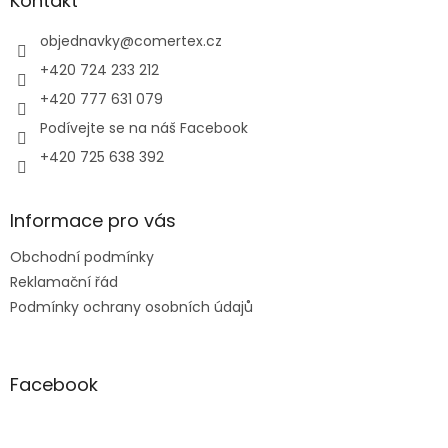
Kontakt
t
í
objednavky
@
comertex.cz
+420 724 233 212
+420 777 631 079
Podívejte se na náš Facebook
+420 725 638 392
Informace pro vás
Obchodní podmínky
Reklamační řád
Podmínky ochrany osobních údajů
Facebook