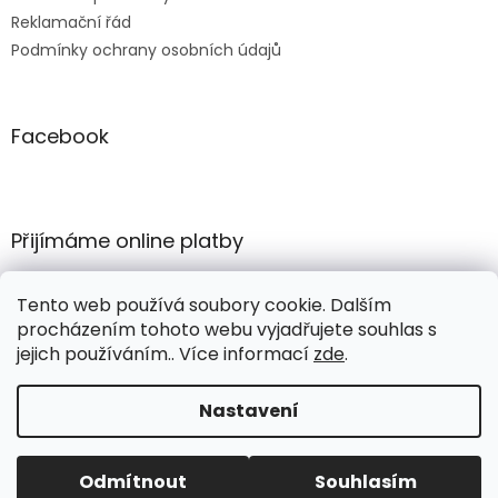
Reklamační řád
Podmínky ochrany osobních údajů
Facebook
Přijímáme online platby
Tento web používá soubory cookie. Dalším
procházením tohoto webu vyjadřujete souhlas s
jejich používáním.. Více informací
zde
.
Vytvořil Shoptet
Nastavení
Copyright 2026
COMERTEX e-shop
. Všechna práva
Odmítnout
Souhlasím
vyhrazena.
Upravit nastavení cookies