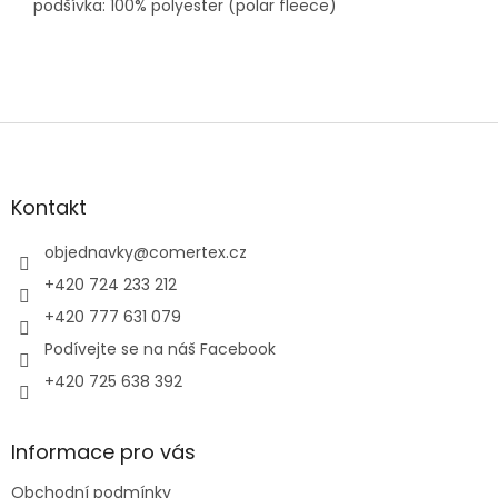
podšívka: 100% polyester (polar fleece)
Z
á
p
a
Kontakt
t
í
objednavky
@
comertex.cz
+420 724 233 212
+420 777 631 079
Podívejte se na náš Facebook
+420 725 638 392
Informace pro vás
Obchodní podmínky