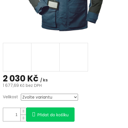
2 030 Kč
/ ks
1 677,69 Kč bez DPH
Měrná
Velikost
cena:
Přidat do košíku