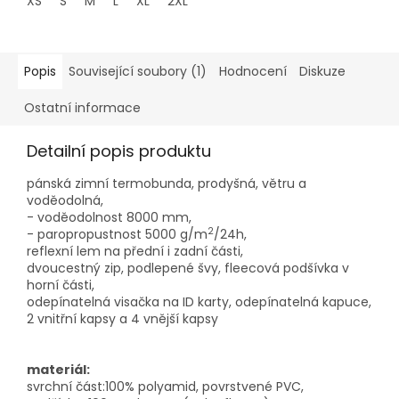
XS
S
M
L
XL
2XL
3XL
Popis
Související soubory (1)
Hodnocení
Diskuze
Ostatní informace
Detailní popis produktu
pánská zimní termobunda, prodyšná, větru a
voděodolná,
- voděodolnost 8000 mm,
2
- paropropustnost 5000 g/m
/24h,
reflexní lem na přední i zadní části,
dvoucestný zip, podlepené švy, fleecová podšívka v
horní části,
odepínatelná visačka na ID karty, odepínatelná kapuce,
2 vnitřní kapsy a 4 vnější kapsy
materiál:
svrchní část:100% polyamid, povrstvené PVC,