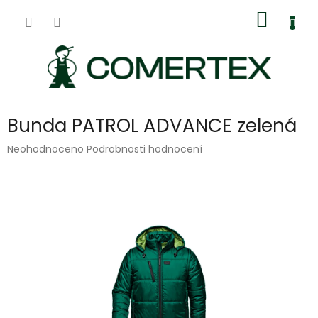
Přejít
Nákup
na
obsah
košík
Bunda PATROL ADVANCE zelená
Průměrné
Neohodnoceno
Podrobnosti hodnocení
hodnocení
produktu
je
0,0
z
5
hvězdiček.