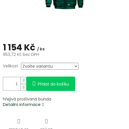
1 154 Kč
/ ks
953,72 Kč bez DPH
Měrná
Velikost
cena:
Přidat do košíku
hřejivá prošívaná bunda
Detailní informace