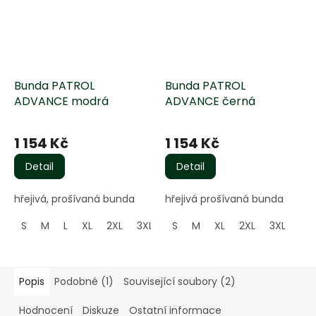
Bunda PATROL
Bunda PATROL
ADVANCE modrá
ADVANCE černá
1 154 Kč
1 154 Kč
Detail
Detail
hřejivá, prošívaná bunda
hřejivá prošívaná bunda
S
M
L
XL
2XL
3XL
S
M
XL
2XL
3XL
Popis
Podobné (1)
Související soubory (2)
Hodnocení
Diskuze
Ostatní informace