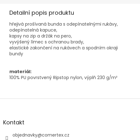
Detailní popis produktu
hřejivá prošívaná bunda s odepínatelnými rukávy,
odepínatelná kapuce,
kapsy na zip a držák na pero,
vyvýšený límec s ochranou brady,
elastické zakončení na rukávech a spodním okraji
bundy
materiál:
100% PU povrstvený Ripstop nylon, výplň 230 g/m²
Z
á
p
a
Kontakt
t
í
objednavky
@
comertex.cz