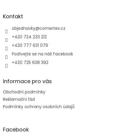
á
p
a
Kontakt
t
í
objednavky
@
comertex.cz
+420 724 233 212
+420 777 631 079
Podívejte se na náš Facebook
+420 725 638 392
Informace pro vás
Obchodní podmínky
Reklamační řád
Podmínky ochrany osobních údajů
Facebook