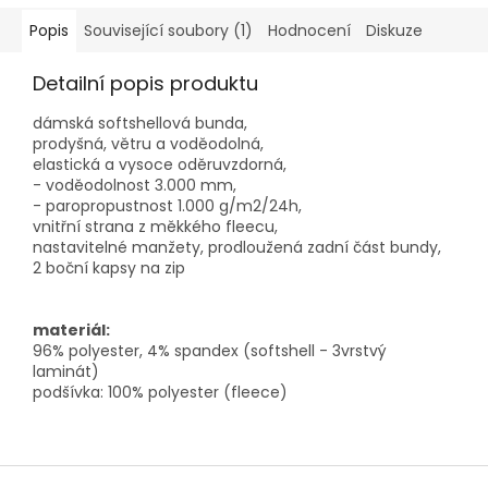
Popis
Související soubory (1)
Hodnocení
Diskuze
Detailní popis produktu
dámská softshellová bunda,
prodyšná, větru a voděodolná,
elastická a vysoce oděruvzdorná,
- voděodolnost 3.000 mm,
- paropropustnost 1.000 g/m2/24h,
vnitřní strana z měkkého fleecu,
nastavitelné manžety, prodloužená zadní část bundy,
2 boční kapsy na zip
materiál:
96% polyester, 4% spandex (softshell - 3vrstvý
laminát)
podšívka: 100% polyester (fleece)
Z