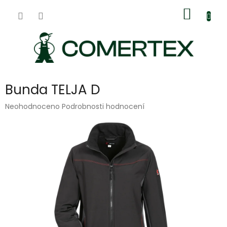
Přejít
Nákup
na
obsah
košík
Bunda TELJA D
Průměrné
Neohodnoceno
Podrobnosti hodnocení
hodnocení
produktu
je
0,0
z
5
hvězdiček.