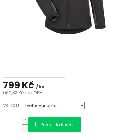
799 Kč
/ ks
660,33 Kč bez DPH
Měrná
Velikost
cena:
Přidat do košíku