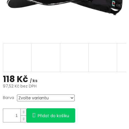
118 Kč
/ ks
97,52 Kč bez DPH
Měrná
Barva
cena:
Přidat do košíku