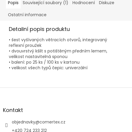
Popis
Související soubory (1)
Hodnocení
Diskuze
Ostatní informace
Detailní popis produktu
• šest vyšívaných větracích otvorů, integrovaný
reflexní proužek
• dvouvrstvý kšilt s potištěným předním lemem,
velikost nastavitelná sponou
• balení: po 25 ks / 100 ks v kartonu
• velikost všech typů čepic: univerzální
Z
á
p
a
Kontakt
t
í
objednavky
@
comertex.cz
+420 724 233 212