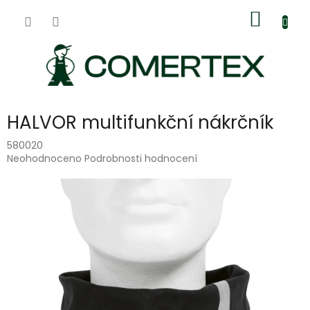
Přejít
Nákup
na
obsah
košík
HALVOR multifunkční nákrčník
580020
Průměrné
Neohodnoceno
Podrobnosti hodnocení
hodnocení
produktu
je
0,0
z
5
hvězdiček.