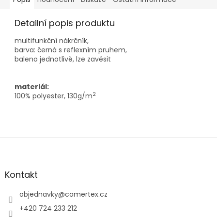
Detailní popis produktu
multifunkční nákrčník,
barva: černá s reflexním pruhem,
baleno jednotlivě, lze zavěsit
materiál:
2
100% polyester, 130g/m
Z
á
p
a
Kontakt
t
í
objednavky
@
comertex.cz
+420 724 233 212