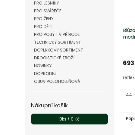
PRO LESNÍKY
PRO SVÁŘEČE
PRO ŽENY
PRO DĚTI
Blůz
PRO POBYT V PŘÍRODE
mod
TECHNICKÝ SORTIMENT
Prům
DOPLŇKOVÝ SORTIMENT
hodn
DROGISTICKÉ ZBOŽÍ
produ
693
NOVINKY
je
5,0
DOPRODEJ
refle
z
OBUV POLOHOLEŇOVÁ
5
hvězd
44
Nákupní košík
Popi
0
ks /
0 Kč