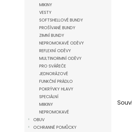
n
MIKINY
e
VESTY
l
SOFTSHELLOVÉ BUNDY
PROŠÍVANÉ BUNDY
ZIMNÍ BUNDY
NEPROMOKAVÉ ODĚVY
REFLEXNÍ ODĚVY
MULTINORMNÍ ODĚVY
PRO SVÁŘEČE
JEDNORÁZOVÉ
FUNKČNÍ PRÁDLO
POKRÝVKY HLAVY
SPECIÁLNÍ
Souv
MIIKINY
NEPROMOKAVÉ
OBUV
OCHRANNÉ POMŮCKY