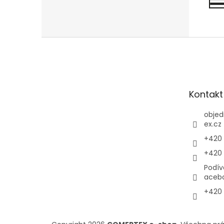
Z
á
p
a
t
Kontakt
í
objed
ex.cz
+420 
+420 
Podív
aceb
+420 