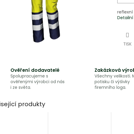
reflexn
Detailn
TISK
Ověření dodavatelé
Zakázková výro
Spolupracujeme s
Všechny velikosti.
ověřenými výrobci od nás
potisku či výšivky
i ze světa.
firemního loga.
isející produkty