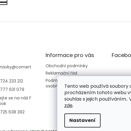
Informace pro vás
Facebo
Obchodní podmínky
navky
@
comert
Reklamační řád
Podmínky ochrany
724 233 212
Tento web používá soubory c
osobních údajů
777 631 079
procházením tohoto webu vy
ejte se na náš F
souhlas s jejich používáním..
ook
zde
.
725 638 392
Nastavení