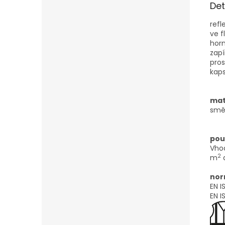
Det
refl
ve f
horn
zapí
pros
kaps
mat
směs
použ
Vhod
2
m
a
nor
EN I
EN I