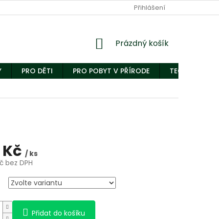
Přihlášení
Nákupní
Prázdný košík
košík
Y
PRO DĚTI
PRO POBYT V PŘÍRODE
TECHNICKÝ S
 Kč
/ ks
Kč bez DPH
Přidat do košíku