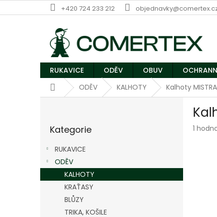
Přejít
+420 724 233 212
objednavky@comertex.c
na
obsah
RUKAVICE
ODĚV
OBUV
OCHRANN
Domů
ODĚV
KALHOTY
Kalhoty MISTR
P
Kal
o
Přeskočit
s
Průmě
Kategorie
1 hodn
kategorie
t
hodnoc
r
produk
RUKAVICE
a
je
ODĚV
n
5,0
z
KALHOTY
n
5
í
KRAŤASY
hvězdič
p
BLŮZY
a
TRIKA, KOŠILE