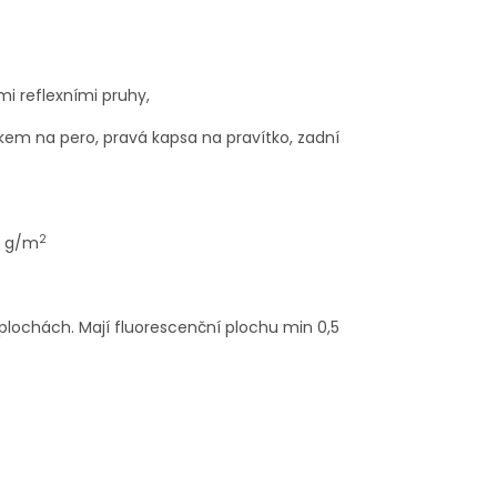
mi reflexními pruhy,
kem na pero, pravá kapsa na pravítko, zadní
2
0 g/m
 plochách. Mají fluorescenční plochu min 0,5