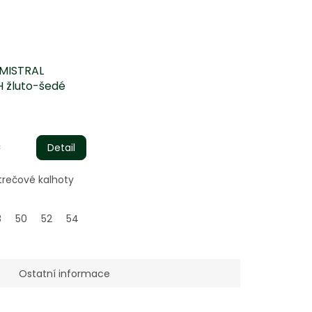
 MISTRAL
 žluto-šedé
é
ní
č
Detail
strečové kalhoty
.
8
60
50
62
52
64
54
56
58
60
62
Ostatní informace