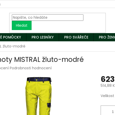
z
Hledat
É POMŮCKY
PRO LESNÍKY
PRO SVÁŘEČE
PRO ŽEN
AL žluto-modré
hoty MISTRAL žluto-modré
rné
ocení
Podrobnosti hodnocení
ení
623
tu
514,88 
Měrná
Velikost
cena:
ek.