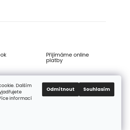
ok
Přijímáme online
platby
ookie. Dalším
Odmítnout
Souhlasím
jadřujete
 Více informací
Vytvořil Shoptet