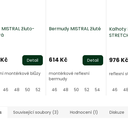
a MISTRAL žluto-
Bermudy MISTRAL žluté
Kalhoty
rá
STRETCH
ěrné
Průměrné
Průměrn
ocení
hodnocení
hodnoce
ktu
produktu
produktu
 Kč
614 Kč
976 K
Detail
Detail
je
je
5,0
5,0
xní montérkové blůzy
montérkové reflexní
reflexní 
z
z
bermudy
5
5
iček.
hvězdiček.
hvězdiček
46
48
50
52
54
46
56
48
58
50
60
52
62
54
64
56
46
58
4
s
Související soubory (3)
Hodnocení (1)
Diskuze