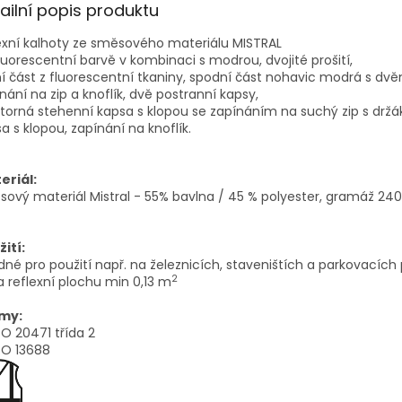
ailní popis produktu
exní kalhoty ze směsového materiálu MISTRAL
luorescentní barvě v kombinaci s modrou, dvojité prošití,
í část z fluorescentní tkaniny, spodní část nohavic modrá s dvě
nání na zip a knoflík, dvě postranní kapsy,
torná stehenní kapsa s klopou se zapínáním na suchý zip s držá
a s klopou, zapínání na knoflík.
eriál:
ový materiál Mistral - 55% bavlna / 45 % polyester, gramáž 24
ití:
né pro použití např. na železnicích, staveništích a parkovacích
2
 reflexní plochu min 0,13 m
my:
SO 20471 třída 2
SO 13688