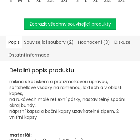
S
M
L
XL
2XL
3XL
S
L
XL
2XL
3XL
Zobrazit všechny související produkty
Popis
Související soubory (2)
Hodnocení (3)
Diskuze
Ostatní informace
Detailní popis produktu
mikina s kožíškem a protižmolkovou úpravou,
softshellové vsadky na ramenou, loktech a v oblasti
kapes,
na rukávech malé reflexní pásky, nastavitelný spodní
okraj bundy,
náprsní kapsa a boční kapsy uzavíratelné zipem, 2
vnitřní kapsy
materiál:
2