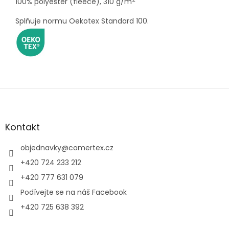
100% polyester (fleece), 310 g/m
Splňuje normu Oekotex Standard 100.
Z
á
p
a
Kontakt
t
í
objednavky
@
comertex.cz
+420 724 233 212
+420 777 631 079
Podívejte se na náš Facebook
+420 725 638 392