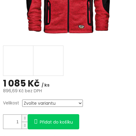
1 085 Kč
/ ks
896,69 Kč bez DPH
Měrná
Velikost
cena:
Přidat do košíku