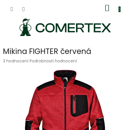
Přejít
Nákup
na
obsah
košík
Mikina FIGHTER červená
Průměrné
3 hodnocení
Podrobnosti hodnocení
hodnocení
produktu
je
5,0
z
5
hvězdiček.