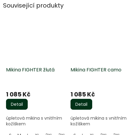
Související produkty
Mikina FIGHTER žlutá
Mikina FIGHTER camo
Průměrné
Průměrné
hodnocení
hodnocení
1 085 Kč
1 085 Kč
produktu
produktu
je
je
Detail
Detail
5,0
5,0
z
z
úpletová mikina s vnitřním
úpletová mikina s vnitřním
5
5
kožíškem
kožíškem
hvězdiček.
hvězdiček.