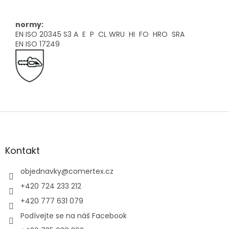
normy:
EN ISO 20345 S3 A E P CL WRU HI FO HRO SRA
EN ISO 17249
Z
á
p
a
Kontakt
t
í
objednavky
@
comertex.cz
+420 724 233 212
+420 777 631 079
Podívejte se na náš Facebook