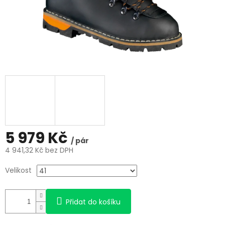
5 979 Kč
/ pár
4 941,32 Kč bez DPH
Měrná
Velikost
cena:
Přidat do košíku