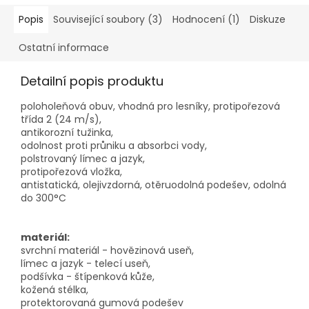
Popis
Související soubory (3)
Hodnocení (1)
Diskuze
Ostatní informace
Detailní popis produktu
poloholeňová obuv, vhodná pro lesníky, protipořezová
třída 2 (24 m/s),
antikorozní tužinka,
odolnost proti průniku a absorbci vody,
polstrovaný límec a jazyk,
protipořezová vložka,
antistatická, olejivzdorná, otěruodolná podešev, odolná
do 300°C
materiál:
svrchní materiál - hovězinová useň,
límec a jazyk - telecí useň,
podšívka - štípenková kůže,
kožená stélka,
protektorovaná gumová podešev