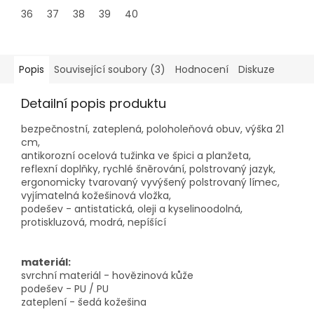
36
37
38
39
40
41
42
43
44
45
46
Popis
Související soubory (3)
Hodnocení
Diskuze
Detailní popis produktu
bezpečnostní, zateplená, poloholeňová obuv, výška 21
cm,
antikorozní ocelová tužinka ve špici a planžeta,
reflexní doplňky, rychlé šněrování, polstrovaný jazyk,
ergonomicky tvarovaný vyvýšený polstrovaný límec,
vyjímatelná kožešinová vložka,
podešev - antistatická, oleji a kyselinoodolná,
protiskluzová, modrá, nepíšící
materiál:
svrchní materiál - hovězinová kůže
podešev - PU / PU
zateplení - šedá kožešina