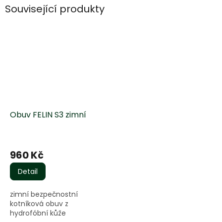
Související produkty
Obuv FELIN S3 zimní
Průměrné
hodnocení
960 Kč
produktu
je
Detail
5,0
z
zimní bezpečnostní
5
kotníková obuv z
hvězdiček.
hydrofóbní kůže