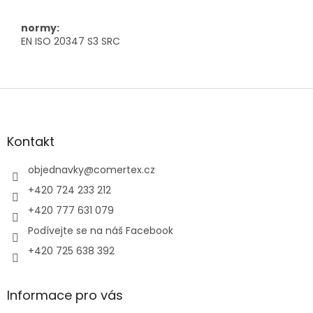
normy:
EN ISO 20347 S3 SRC
Z
á
p
a
Kontakt
t
í
objednavky
@
comertex.cz
+420 724 233 212
+420 777 631 079
Podívejte se na náš Facebook
+420 725 638 392
Informace pro vás