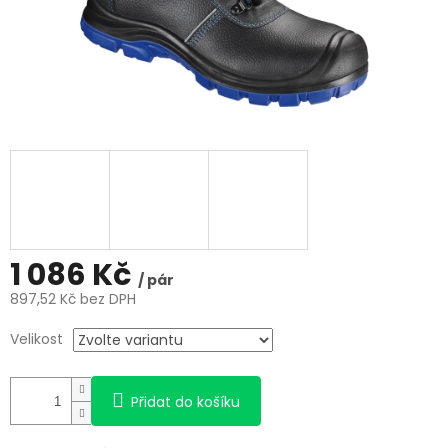
1 086 Kč
/ pár
897,52 Kč bez DPH
Měrná
Velikost
cena:
Přidat do košíku