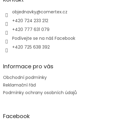
t
í
objednavky
@
comertex.cz
+420 724 233 212
+420 777 631 079
Podívejte se na náš Facebook
+420 725 638 392
Informace pro vás
Obchodní podmínky
Reklamační řád
Podmínky ochrany osobních údajů
Facebook