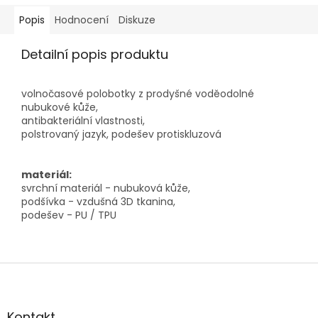
Popis
Hodnocení
Diskuze
Detailní popis produktu
volnočasové polobotky z prodyšné voděodolné
nubukové kůže,
antibakteriální vlastnosti,
polstrovaný jazyk, podešev protiskluzová
materiál:
svrchní materiál - nubuková kůže,
podšívka - vzdušná 3D tkanina,
podešev - PU / TPU
Z
á
p
a
Kontakt