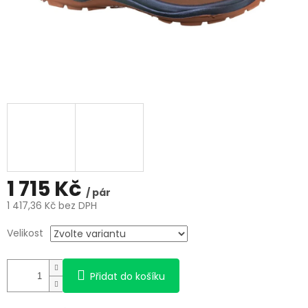
1 715 Kč
/ pár
1 417,36 Kč bez DPH
Měrná
Velikost
cena:
Přidat do košíku