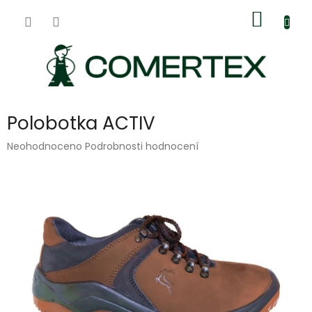
Přejít
Nákup
na
obsah
košík
Polobotka ACTIV
Průměrné
Neohodnoceno
Podrobnosti hodnocení
hodnocení
produktu
je
0,0
z
5
hvězdiček.