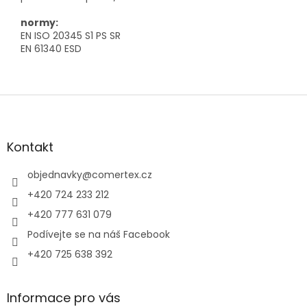
normy:
EN ISO 20345 S1 PS SR
EN 61340 ESD
Z
á
p
a
Kontakt
t
í
objednavky
@
comertex.cz
+420 724 233 212
+420 777 631 079
Podívejte se na náš Facebook
+420 725 638 392
Informace pro vás