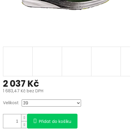
2 037 Kč
1 683,47 Kč bez DPH
Měrná
Velikost
cena:
Přidat do košíku