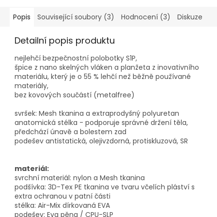
Popis
Související soubory (3)
Hodnocení (3)
Diskuze
Detailní popis produktu
nejlehčí bezpečnostní polobotky S1P,
špice z nano skelných vláken a planžeta z inovativního
materiálu, který je o 55 % lehčí než běžně používané
materiály,
bez kovových součástí (metalfree)
svršek: Mesh tkanina a extraprodyšný polyuretan
anatomická stélka - podporuje správné držení těla,
předchází únavě a bolestem zad
podešev antistatická, olejivzdorná, protiskluzová, SR
materiál:
svrchní materiál: nylon a Mesh tkanina
podšívka: 3D-Tex PE tkanina ve tvaru včelích pláství s
extra ochranou v patní části
stélka: Air-Mix dírkovaná EVA
podešev: Eva pěna / CPU-SLP