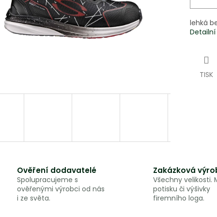
lehká b
Detailn
TISK
Ověření dodavatelé
Zakázková výro
Spolupracujeme s
Všechny velikosti.
ověřenými výrobci od nás
potisku či výšivky
i ze světa.
firemního loga.