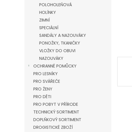
n
POLOHOLEŇOVÁ
e
HOLÍNKY
l
ZIMNÍ
SPECIÁLNÍ
SANDÁLY A NAZOUVÁKY
PONOŽKY, TKANIČKY
VLOŽKY DO OBUVI
NAZOUVÁKY
OCHRANNÉ POMŮCKY
PRO LESNÍKY
PRO SVÁŘEČE
PRO ŽENY
PRO DĚTI
PRO POBYT V PŘÍRODE
TECHNICKÝ SORTIMENT
DOPLŇKOVÝ SORTIMENT
DROGISTICKÉ ZBOŽÍ