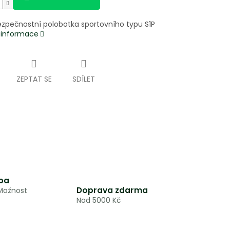
ezpečnostní polobotka sportovního typu S1P
í informace
ZEPTAT SE
SDÍLET
ba
Doprava zdarma
 Možnost
Nad 5000 Kč