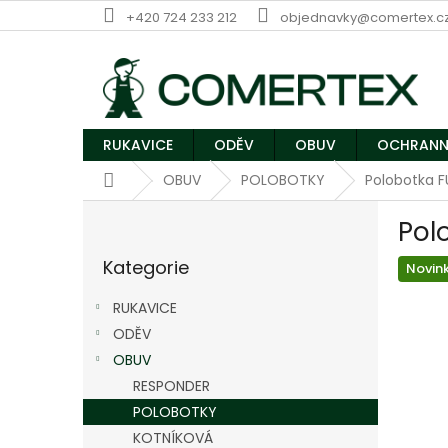
Přejít
+420 724 233 212
objednavky@comertex.c
na
obsah
RUKAVICE
ODĚV
OBUV
OCHRANN
Domů
OBUV
POLOBOTKY
Polobotka F
P
Pol
o
Přeskočit
s
Kategorie
kategorie
Novin
t
r
RUKAVICE
a
ODĚV
n
OBUV
n
í
RESPONDER
p
POLOBOTKY
a
KOTNÍKOVÁ