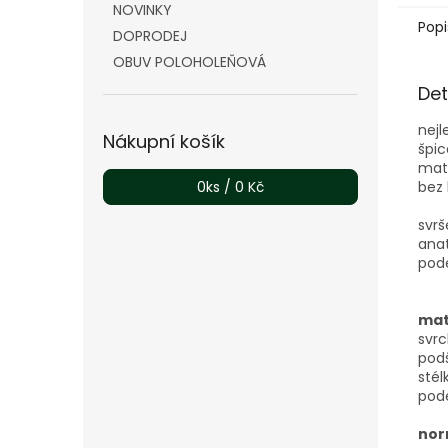
NOVINKY
Popi
DOPRODEJ
OBUV POLOHOLEŇOVÁ
Det
nejl
Nákupní košík
špic
mate
bez
0
ks /
0 Kč
svrš
anat
pode
mat
svrc
podš
stél
pod
nor