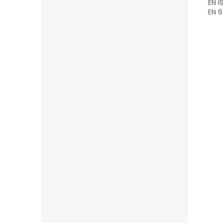
EN I
EN 6
5,
5
4
0x
3
0x
2
0x
1
0x
Přida