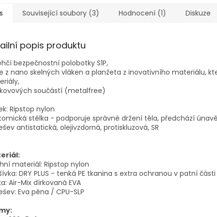
s
Související soubory (3)
Hodnocení (1)
Diskuze
ailní popis produktu
ehčí bezpečnostní polobotky S1P,
e z nano skelných vláken a planžeta z inovativního materiálu, kt
riály,
 kovových součástí (metalfree)
ek: Ripstop nylon
omická stélka - podporuje správné držení těla, předchází únav
šev antistatická, olejivzdorná, protiskluzová, SR
eriál:
hní materiál: Ripstop nylon
ívka: DRY PLUS - tenká PE tkanina s extra ochranou v patní části
ka: Air-Mix dírkovaná EVA
ešev: Eva pěna / CPU-SLP
my: