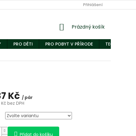
Přihlášení
Nákupní
Prázdný košík
košík
Y
PRO DĚTI
PRO POBYT V PŘÍRODE
TECHNICKÝ S
37 Kč
/ pár
7 Kč bez DPH
Přidat do košíku