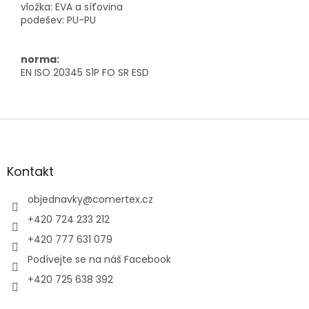
vložka: EVA a síťovina
podešev: PU-PU
norma:
EN ISO 20345 S1P FO SR ESD
Z
á
p
a
Kontakt
t
í
objednavky
@
comertex.cz
+420 724 233 212
+420 777 631 079
Podívejte se na náš Facebook
+420 725 638 392