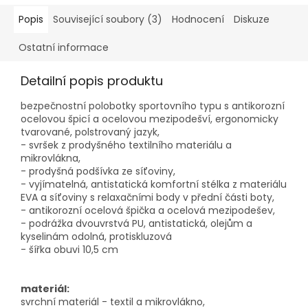
Popis
Související soubory (3)
Hodnocení
Diskuze
Ostatní informace
Detailní popis produktu
bezpečnostní polobotky sportovního typu s antikorozní
ocelovou špicí a ocelovou mezipodešví, ergonomicky
tvarované, polstrovaný jazyk,
- svršek z prodyšného textilního materiálu a
mikrovlákna,
- prodyšná podšívka ze síťoviny,
- vyjímatelná, antistatická komfortní stélka z materiálu
EVA a síťoviny s relaxačními body v přední části boty,
- antikorozní ocelová špička a ocelová mezipodešev,
- podrážka dvouvrstvá PU, antistatická, olejům a
kyselinám odolná, protiskluzová
- šířka obuvi 10,5 cm
materiál:
svrchní materiál - textil a mikrovlákno,