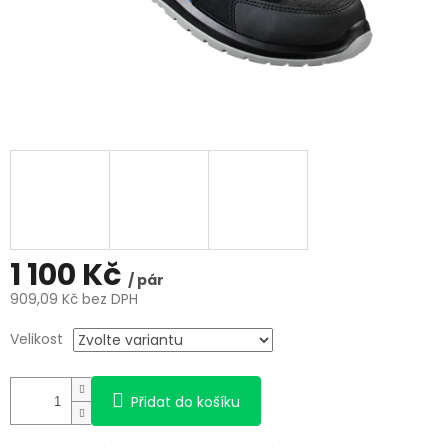
1 100 Kč
/ pár
909,09 Kč bez DPH
Měrná
Velikost
cena:
Přidat do košíku