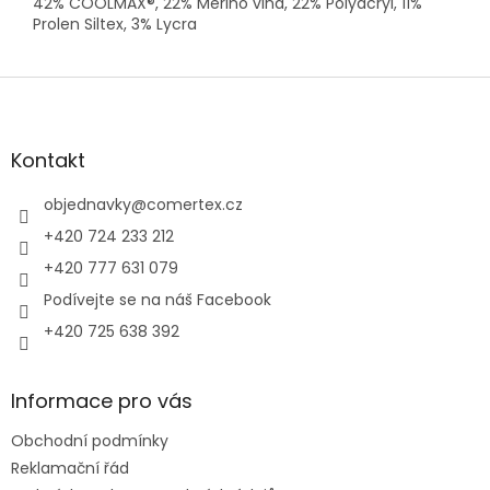
42% COOLMAX®, 22% Merino vlna, 22% Polyacryl, 11%
Prolen Siltex, 3% Lycra
Z
á
p
a
Kontakt
t
í
objednavky
@
comertex.cz
+420 724 233 212
+420 777 631 079
Podívejte se na náš Facebook
+420 725 638 392
Informace pro vás
Obchodní podmínky
Reklamační řád