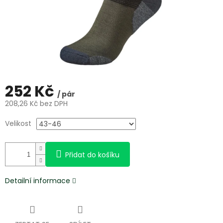
252 Kč
/ pár
208,26 Kč bez DPH
Měrná
Velikost
cena:
Přidat do košíku
Detailní informace