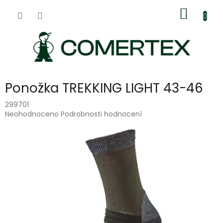
Přejít
Nákup
na
obsah
košík
Ponožka TREKKING LIGHT 43-46
299701
Průměrné
Neohodnoceno
Podrobnosti hodnocení
hodnocení
produktu
je
0,0
z
5
hvězdiček.