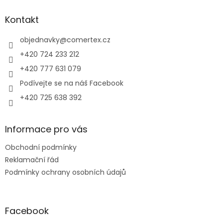
p
a
Kontakt
t
í
objednavky
@
comertex.cz
+420 724 233 212
+420 777 631 079
Podívejte se na náš Facebook
+420 725 638 392
Informace pro vás
Obchodní podmínky
Reklamační řád
Podmínky ochrany osobních údajů
Facebook