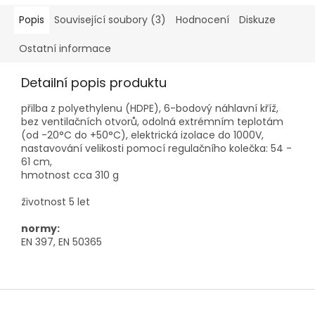
Popis
Související soubory (3)
Hodnocení
Diskuze
Ostatní informace
Detailní popis produktu
přilba z polyethylenu (HDPE), 6-bodový náhlavní kříž,
bez ventilačních otvorů, odolná extrémním teplotám
(od -20°C do +50°C), elektrická izolace do 1000V,
nastavování velikosti pomocí regulačního kolečka: 54 -
61 cm,
hmotnost cca 310 g
životnost 5 let
normy:
EN 397, EN 50365
Z
á