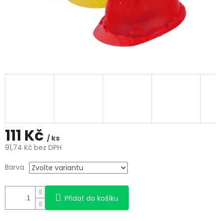
111 Kč
/ ks
91,74 Kč bez DPH
Měrná
Barva
cena:
Přidat do košíku