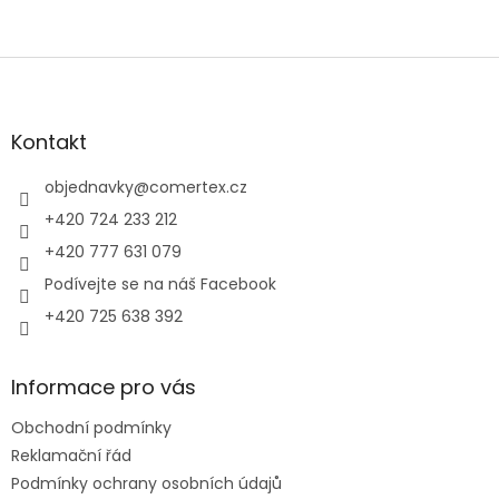
Z
á
p
a
Kontakt
t
í
objednavky
@
comertex.cz
+420 724 233 212
+420 777 631 079
Podívejte se na náš Facebook
+420 725 638 392
Informace pro vás
Obchodní podmínky
Reklamační řád
Podmínky ochrany osobních údajů