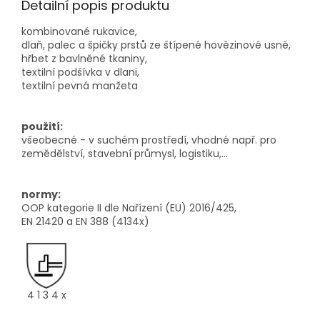
Detailní popis produktu
kombinované rukavice,
dlaň, palec a špičky prstů ze štípené hovězinové usně,
hřbet z bavlněné tkaniny,
textilní podšívka v dlani,
textilní pevná manžeta
použití:
všeobecné - v suchém prostředí, vhodné např. pro
zemědělství, stavební průmysl, logistiku,...
normy:
OOP kategorie II dle Nařízení (EU) 2016/425,
EN 21420 a EN 388 (4134x)
4 1 3 4 x