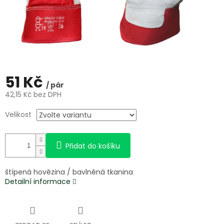
51 Kč
/ pár
42,15 Kč bez DPH
Měrná
Velikost
cena:
Přidat do košíku
štípená hovězina / bavlněná tkanina
Detailní informace