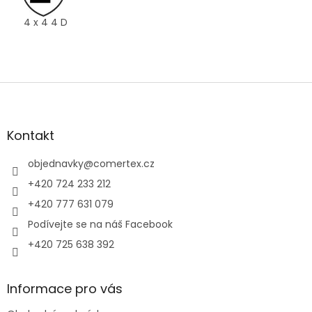
4 x 4 4 D
Z
á
p
a
Kontakt
t
í
objednavky
@
comertex.cz
+420 724 233 212
+420 777 631 079
Podívejte se na náš Facebook
+420 725 638 392
Informace pro vás