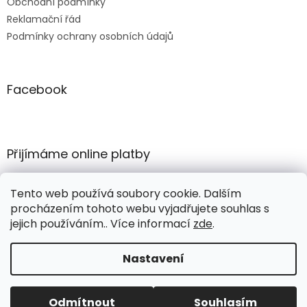
Obchodní podmínky
Reklamační řád
Podmínky ochrany osobních údajů
Facebook
Přijímáme online platby
Tento web používá soubory cookie. Dalším
procházením tohoto webu vyjadřujete souhlas s
jejich používáním.. Více informací
zde
.
Vytvořil Shoptet
Nastavení
Copyright 2026
COMERTEX e-shop
. Všechna práva
Odmítnout
Souhlasím
vyhrazena.
Upravit nastavení cookies