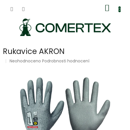
Přejít
Nákup
na
obsah
košík
Rukavice AKRON
Průměrné
Neohodnoceno
Podrobnosti hodnocení
hodnocení
produktu
je
0,0
z
5
hvězdiček.