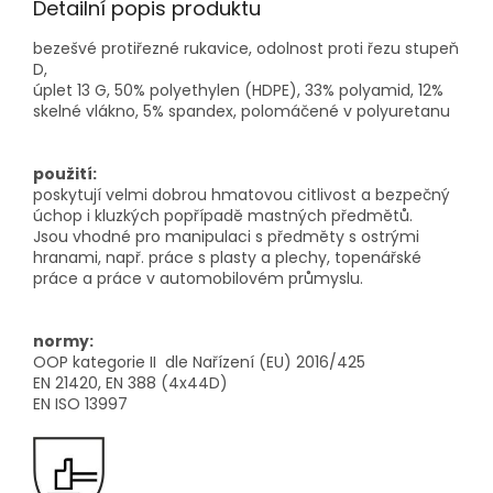
Detailní popis produktu
bezešvé protiřezné rukavice, odolnost proti řezu stupeň
D,
úplet 13 G, 50% polyethylen (HDPE), 33% polyamid, 12%
skelné vlákno, 5% spandex, polomáčené v polyuretanu
použití:
poskytují velmi dobrou hmatovou citlivost a bezpečný
úchop i kluzkých popřípadě mastných předmětů.
Jsou vhodné pro manipulaci s předměty s ostrými
hranami, např. práce s plasty a plechy, topenářské
práce a práce v automobilovém průmyslu.
normy:
OOP kategorie II dle Nařízení (EU) 2016/425
EN 21420, EN 388 (4x44D)
EN ISO 13997