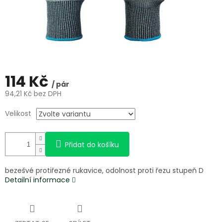
114 Kč
/ pár
94,21 Kč bez DPH
Měrná
Velikost
cena:
Přidat do košíku
bezešvé protiřezné rukavice, odolnost proti řezu stupeň D
Detailní informace