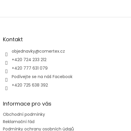
Z
á
p
a
Kontakt
t
í
objednavky
@
comertex.cz
+420 724 233 212
+420 777 631 079
Podívejte se na náš Facebook
+420 725 638 392
Informace pro vás
Obchodní podmínky
Reklamační řád
Podmínky ochrany osobních údajů