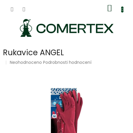
Přejít
Nákup
na
obsah
košík
Rukavice ANGEL
Průměrné
Neohodnoceno
Podrobnosti hodnocení
hodnocení
produktu
je
0,0
z
5
hvězdiček.