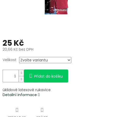
25 Kč
20,66 Kč bez DPH
Měrná
Velikost
cena:
Přidat do košíku
úklidové latexové rukavice
Detailní informace