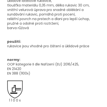
úklidové latexové rukavice,
tloušťka materiálu 0,35 mm, délka rukavic 30 cm,
vnitřní velurová úprava pro snadné oblékání a
sundávání rukavic, pomáhá proti pocení,
reliéfní povrch na prstech a dlani pro lepší úchop,
pružné a odolné proti roztržení,
barva růžová
použití:
rukavice jsou vhodné pro čištení a úklidové práce
normy:
OOP kategorie II dle Nařízení (EU) 2016/425,
EN 21420
EN 388 (1100x)
1 1 0 0 x