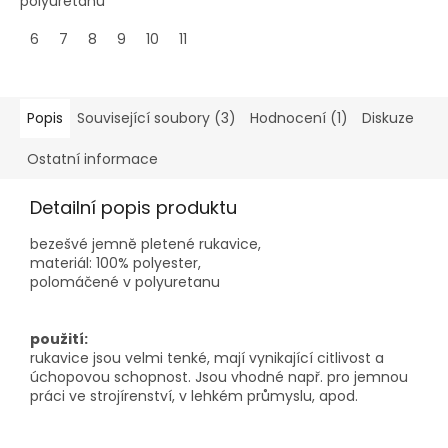
polyuretanu
6
7
8
9
10
11
Popis
Související soubory (3)
Hodnocení (1)
Diskuze
Ostatní informace
Detailní popis produktu
bezešvé jemně pletené rukavice,
materiál: 100% polyester,
polomáčené v polyuretanu
použití:
rukavice jsou velmi tenké, mají vynikající citlivost a
úchopovou schopnost. Jsou vhodné např. pro jemnou
práci ve strojírenství, v lehkém průmyslu, apod.