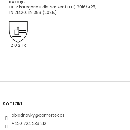
normy:
OOP kategorie II dle Nařízení (EU) 2016/425,
EN 21420, EN 388 (2021x)
2 0 2 1 x
Z
á
p
a
Kontakt
t
í
objednavky
@
comertex.cz
+420 724 233 212