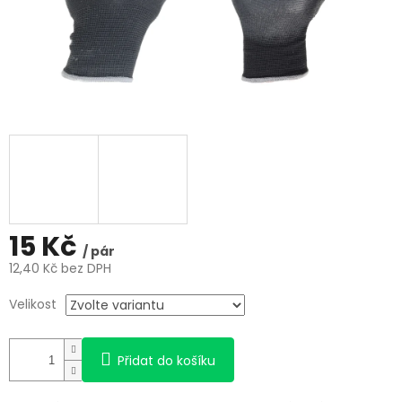
15 Kč
/ pár
12,40 Kč bez DPH
Měrná
Velikost
cena:
Přidat do košíku