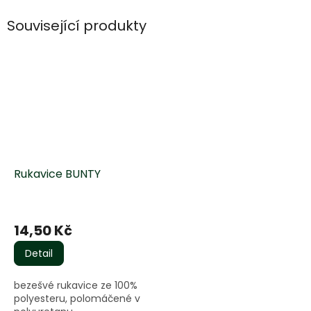
Související produkty
Rukavice BUNTY
Průměrné
hodnocení
14,50 Kč
produktu
je
Detail
5,0
z
bezešvé rukavice ze 100%
5
polyesteru, polomáčené v
hvězdiček.