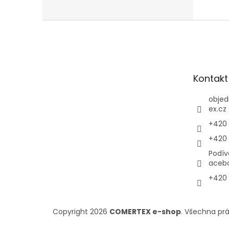
Z
á
p
a
t
Kontakt
í
objed
ex.cz
+420 
+420 
Podív
aceb
+420 
Copyright 2026
COMERTEX e-shop
. Všechna pr