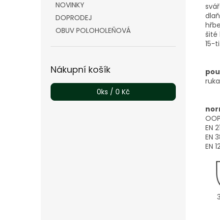
NOVINKY
svář
dlaň
DOPRODEJ
hřbe
OBUV POLOHOLEŇOVÁ
šité
15-t
Nákupní košík
použ
ruka
0
ks /
0 Kč
nor
OOP 
EN 2
EN 3
EN 1
3