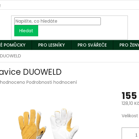
z
Hledat
É POMŮCKY
PRO LESNÍKY
PRO SVÁŘEČE
PRO ŽEN
e DUOWELD
avice DUOWELD
měrné
ohodnoceno
Podrobnosti hodnocení
nocení
155
duktu
128,10 K
Měrná
Velikost
cena:
zdiček.