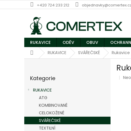
Přejít
+420 724 233 212
objednavky@comertex.c
na
obsah
RUKAVICE
ODĚV
OBUV
OCHRANN
Domů
RUKAVICE
SVÁŘEČSKÉ
Rukavic
P
Ruk
o
Přeskočit
s
Prů
Kategorie
Ne
kategorie
t
hod
r
pro
RUKAVICE
a
je
ATG
n
0,0
z
KOMBINOVANÉ
n
5
í
CELOKOŽENÉ
hvě
p
SVÁŘEČSKÉ
a
TEXTILNÍ