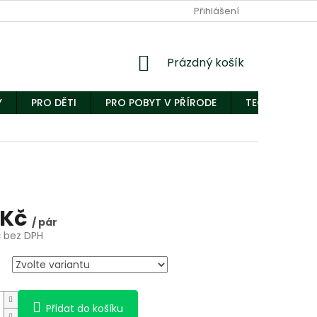
Přihlášení
Nákupní
Prázdný košík
košík
Y
PRO DĚTI
PRO POBYT V PŘÍRODE
TECHNICKÝ S
 Kč
/ pár
č bez DPH
Přidat do košíku