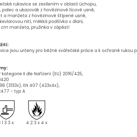
ečské rukavice se zesílením v oblasti úchopu,
, palec a ukazovák z hovězinové lícové usně,
t a manžeta z hovězinové štípené usně,
 kevlarovou nití, měkká podšívka v dlani,
i cm manžeta, pružinka v zápěstí
ití:
vice jsou určeny pro běžné svářečské práce a k ochraně rukou 
my:
kategorie II dle Nařízení (EU) 2016/425,
1420
88 (3133x), EN 407 (423x4x),
2477 - typ A
 1 3 3 x
4 2 3 x 4 x