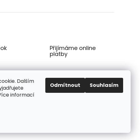
ok
Přijímáme online
platby
ookie. Dalším
Odmítnout
Souhlasím
jadřujete
 Více informací
Vytvořil Shoptet