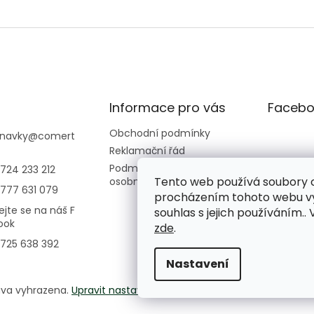
Informace pro vás
Facebo
Obchodní podmínky
navky
@
comert
Reklamační řád
Podmínky ochrany
724 233 212
Tento web používá soubory c
osobních údajů
777 631 079
procházením tohoto webu vy
ejte se na náš F
souhlas s jejich používáním..
ook
zde
.
725 638 392
Nastavení
áva vyhrazena.
Upravit nastavení cookies