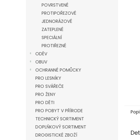
n
POVRSTVENÉ
e
PROTIPOŘEZOVÉ
l
JEDNORÁZOVÉ
ZATEPLENÉ
SPECIÁLNÍ
PROTIŘEZNÉ
ODĚV
OBUV
OCHRANNÉ POMŮCKY
PRO LESNÍKY
PRO SVÁŘEČE
PRO ŽENY
PRO DĚTI
PRO POBYT V PŘÍRODE
Popi
TECHNICKÝ SORTIMENT
DOPLŇKOVÝ SORTIMENT
Det
DROGISTICKÉ ZBOŽÍ