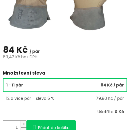
84 Kč
/ pár
69,42 Kč bez DPH
Měrná
cena:
Množstevní sleva
1 - 11 pár
84 Kč
/ pár
12 a více pár = sleva 5 %
79,80 Kč
/ pár
Ušetříte
0 Kč
Přidat do košíku