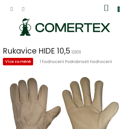
Přejít
Nákup
na
obsah
košík
Rukavice HIDE 10,5
121011
Průměrné
1 hodnocení
Podrobnosti hodnocení
Více za méně
hodnocení
produktu
je
5,0
z
5
hvězdiček.