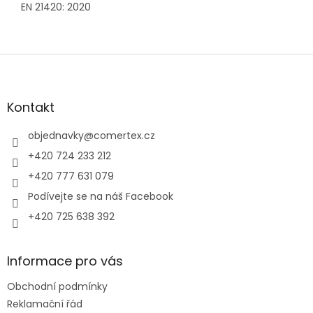
EN 21420: 2020
Z
á
p
a
Kontakt
t
í
objednavky
@
comertex.cz
+420 724 233 212
+420 777 631 079
Podívejte se na náš Facebook
+420 725 638 392
Informace pro vás
Obchodní podmínky
Reklamační řád