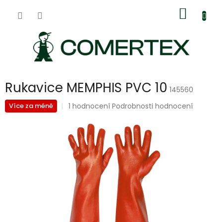
Přejít
Nákup
na
obsah
košík
Rukavice MEMPHIS PVC 10
145560
Průměrné
1 hodnocení
Podrobnosti hodnocení
Více za méně
hodnocení
produktu
je
5,0
z
5
hvězdiček.