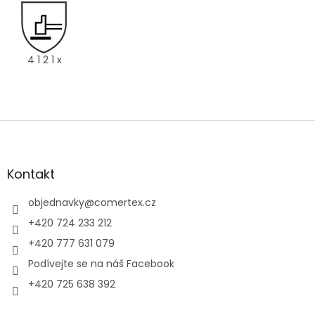
4 1 2 1 x
Z
á
p
a
Kontakt
t
í
objednavky
@
comertex.cz
+420 724 233 212
+420 777 631 079
Podívejte se na náš Facebook
+420 725 638 392