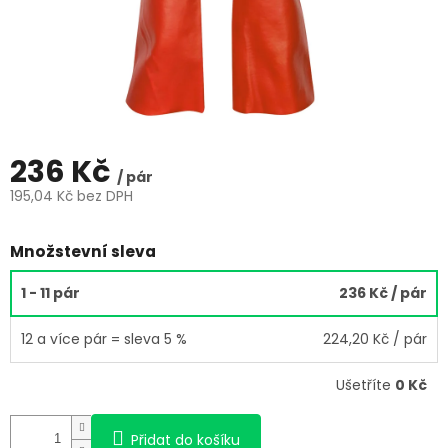
236 Kč
/ pár
195,04 Kč bez DPH
Měrná
cena:
Množstevní sleva
1 - 11 pár
236 Kč
/ pár
12 a více pár = sleva 5 %
224,20 Kč
/ pár
Ušetříte
0 Kč
Přidat do košíku