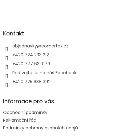
Z
á
p
a
Kontakt
t
í
objednavky
@
comertex.cz
+420 724 233 212
+420 777 631 079
Podívejte se na náš Facebook
+420 725 638 392
Informace pro vás
Obchodní podmínky
Reklamační řád
Podmínky ochrany osobních údajů