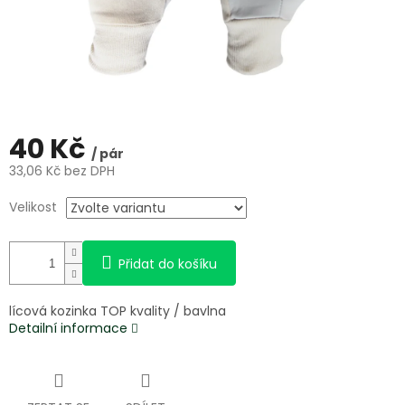
40 Kč
/ pár
33,06 Kč bez DPH
Měrná
Velikost
cena:
Přidat do košíku
lícová kozinka TOP kvality / bavlna
Detailní informace