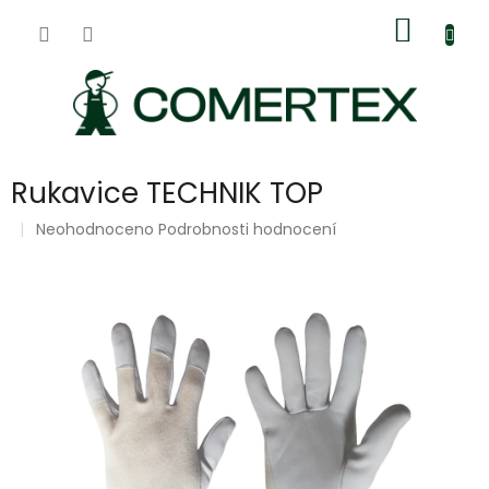
Přejít
Nákup
na
obsah
košík
Rukavice TECHNIK TOP
Průměrné
Neohodnoceno
Podrobnosti hodnocení
hodnocení
produktu
je
0,0
z
5
hvězdiček.