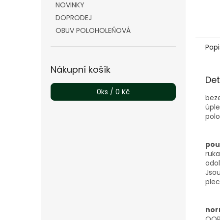
NOVINKY
DOPRODEJ
OBUV POLOHOLEŇOVÁ
Popi
Nákupní košík
Det
0
ks /
0 Kč
beze
úple
polo
použ
ruka
odol
Jsou
ple
nor
OOP 