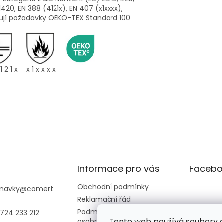
1420, EN 388 (4121x), EN 407 (x1xxxx),
ňují požadavky OEKO-TEX Standard 100
1 2 1 x
x 1 x x x x
Informace pro vás
Facebo
Obchodní podmínky
navky
@
comert
Reklamační řád
Podmínky ochrany
724 233 212
Tento web používá soubory c
osobních údajů