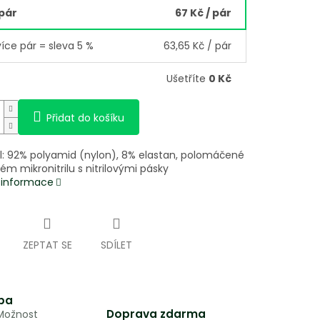
 pár
67 Kč
/ pár
více pár = sleva 5 %
63,65 Kč
/ pár
Ušetříte
0 Kč
Přidat do košíku
l: 92% polyamid (nylon), 8% elastan, polomáčené
m mikronitrilu s nitrilovými pásky
í informace
ZEPTAT SE
SDÍLET
ba
Doprava zdarma
 Možnost