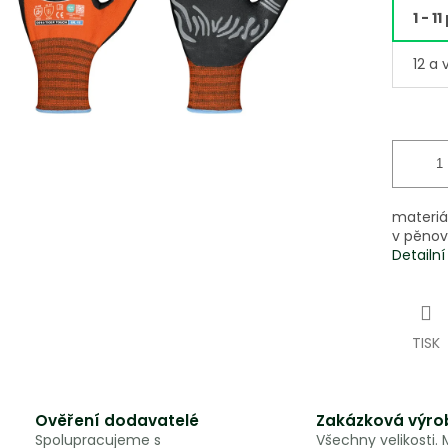
1 - 11
12 a 
materiá
v pěnové
Detailn
TISK
Ověření dodavatelé
Zakázková výro
Spolupracujeme s
Všechny velikosti.