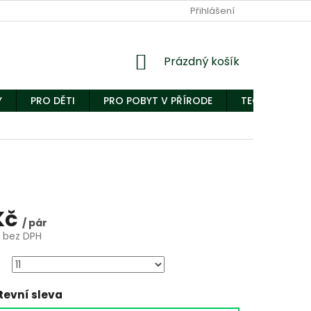
Přihlášení
Nákupní
Prázdný košík
košík
Y
PRO DĚTI
PRO POBYT V PŘÍRODE
TECHNICKÝ S
Kč
/ pár
č bez DPH
evní sleva