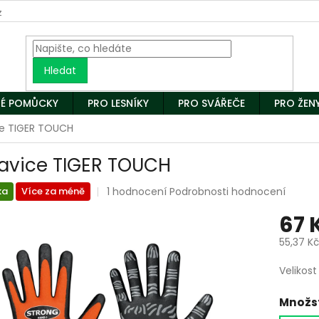
z
Hledat
É POMŮCKY
PRO LESNÍKY
PRO SVÁŘEČE
PRO ŽEN
ce TIGER TOUCH
avice TIGER TOUCH
Průměrné
1 hodnocení
Podrobnosti hodnocení
ka
Více za méně
hodnocení
67 
produktu
je
55,37 K
5,0
z
Měrná
Velikost
5
cena:
hvězdiček.
Množst