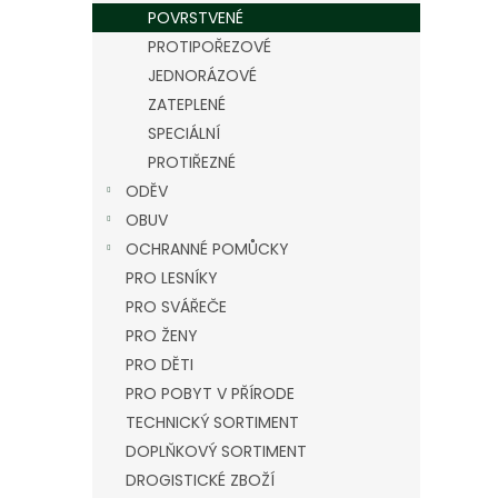
n
POVRSTVENÉ
e
PROTIPOŘEZOVÉ
l
JEDNORÁZOVÉ
ZATEPLENÉ
SPECIÁLNÍ
PROTIŘEZNÉ
ODĚV
OBUV
OCHRANNÉ POMŮCKY
PRO LESNÍKY
PRO SVÁŘEČE
PRO ŽENY
PRO DĚTI
PRO POBYT V PŘÍRODE
TECHNICKÝ SORTIMENT
DOPLŇKOVÝ SORTIMENT
DROGISTICKÉ ZBOŽÍ