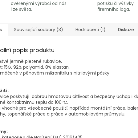
ověřenými výrobci od nás
potisku či výšivky
i ze světa.
firemního loga.
s
Související soubory (3)
Hodnocení (1)
Diskuze
ailní popis produktu
švé jemně pletené rukavice,
t: 15G, 92% polyamid, 8% elastan,
máčené v pěnovém mikronitrilu s nitrilovými pásky
ití:
vice poskytují dobrou hmatovou citlivost a bezpečný úchop i 
né kontaktnímu teplu do 100°C.
 vhodné pro všeobecné použití, například montážní práce, balení
chy, topenářské práce a práce v automobilovém průmyslu.
my:
kategorie II dle Nařízení (EU) 2016/425,