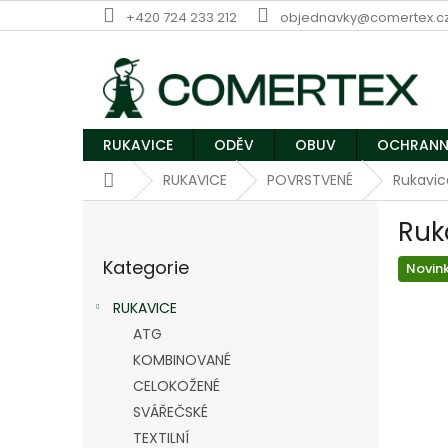
Přejít
+420 724 233 212
objednavky@comertex.c
na
obsah
RUKAVICE
ODĚV
OBUV
OCHRANN
Domů
RUKAVICE
POVRSTVENÉ
Rukavi
P
Ruk
o
Přeskočit
s
Kategorie
kategorie
Novin
t
r
RUKAVICE
a
ATG
n
KOMBINOVANÉ
n
í
CELOKOŽENÉ
p
SVÁŘEČSKÉ
a
TEXTILNÍ