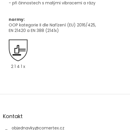
- při činnostech s malými vibracemi a rázy
normy:
OOP kategorie II dle Nařízení (EU) 2016/425,
EN 21420 a EN 388 (2141x)
2 1 4 1 x
Z
á
p
a
Kontakt
t
í
objednavky
@
comertex.cz