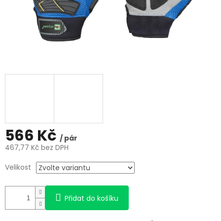
566 Kč
/ pár
467,77 Kč bez DPH
Měrná
Velikost
cena:
Přidat do košíku