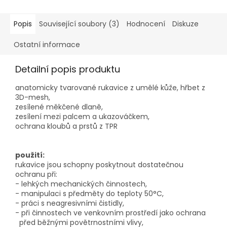
Popis
Související soubory (3)
Hodnocení
Diskuze
Ostatní informace
Detailní popis produktu
anatomicky tvarované rukavice z umělé kůže, hřbet z
3D-mesh,
zesílené měkčené dlaně,
zesílení mezi palcem a ukazováčkem,
ochrana kloubů a prstů z TPR
použití:
rukavice jsou schopny poskytnout dostatečnou
ochranu při:
- lehkých mechanických činnostech,
- manipulaci s předměty do teploty 50°C,
- práci s neagresivními čistidly,
- při činnostech ve venkovním prostředí jako ochrana
před běžnými povětrnostními vlivy,