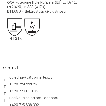
OOP kategorie II dle Nařízení (EU) 2016/425,
EN 21420, EN 388 (4121x),
EN 16350 - Elektrostatické vlastnosti
4 1 2 1 x
Z
á
p
a
Kontakt
t
í
objednavky
@
comertex.cz
+420 724 233 212
+420 777 631 079
Podívejte se na náš Facebook
+420 725 638 392