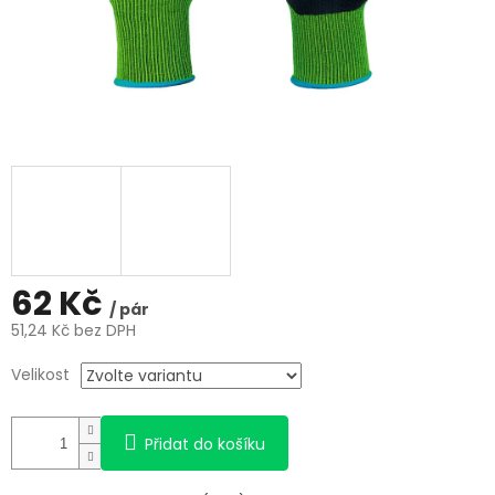
62 Kč
/ pár
51,24 Kč bez DPH
Měrná
Velikost
cena:
Přidat do košíku