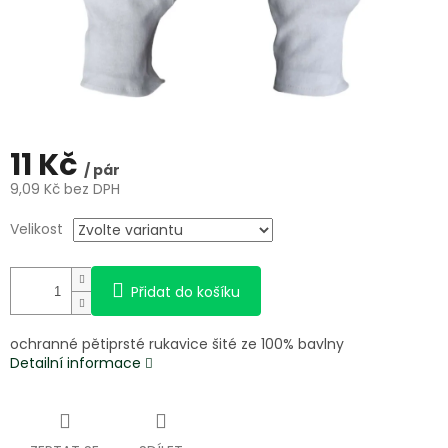
11 Kč
/ pár
9,09 Kč bez DPH
Měrná
Velikost
cena:
Přidat do košíku
ochranné pětiprsté rukavice šité ze 100% bavlny
Detailní informace