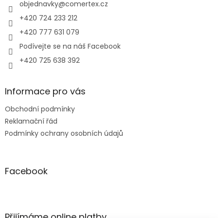
í
objednavky
@
comertex.cz
+420 724 233 212
+420 777 631 079
Podívejte se na náš Facebook
+420 725 638 392
Informace pro vás
Obchodní podmínky
Reklamační řád
Podmínky ochrany osobních údajů
Facebook
Přijímáme online platby