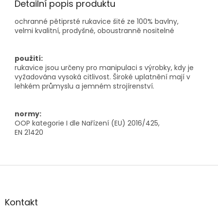
Detailní popis produktu
ochranné pětiprsté rukavice šité ze 100% bavlny,
velmi kvalitní, prodyšné, oboustranně nositelné
použití:
rukavice jsou určeny pro manipulaci s výrobky, kdy je
vyžadována vysoká citlivost. Široké uplatnění mají v
lehkém průmyslu a jemném strojírenství.
normy:
OOP kategorie I dle Nařízení (EU) 2016/425,
EN 21420
Z
á
p
a
Kontakt
t