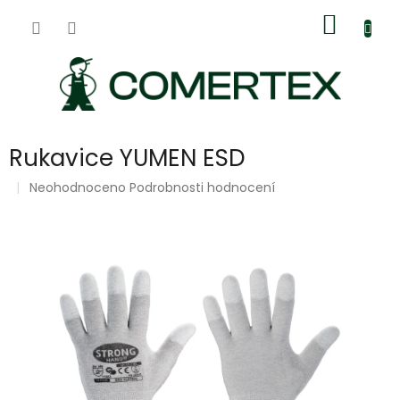
Přejít
Nákup
na
obsah
košík
Rukavice YUMEN ESD
Průměrné
Neohodnoceno
Podrobnosti hodnocení
hodnocení
produktu
je
0,0
z
5
hvězdiček.