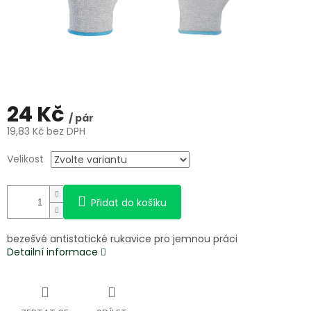
24 Kč
/ pár
19,83 Kč bez DPH
Měrná
Velikost
cena:
Přidat do košíku
bezešvé antistatické rukavice pro jemnou práci
Detailní informace