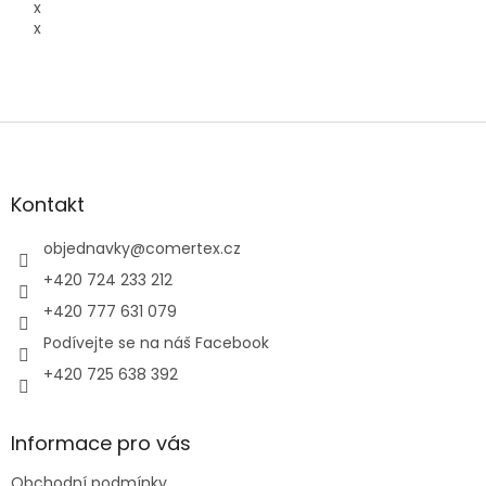
x
x
Z
á
p
a
Kontakt
t
í
objednavky
@
comertex.cz
+420 724 233 212
+420 777 631 079
Podívejte se na náš Facebook
+420 725 638 392
Informace pro vás
Obchodní podmínky