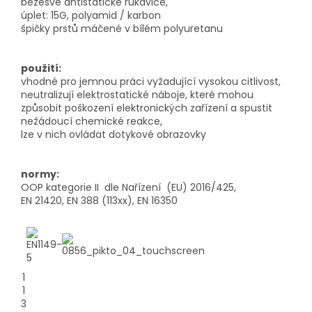
bezešvé antistatické rukavice,
úplet: 15G, polyamid / karbon
špičky prstů máčené v bílém polyuretanu
použití:
vhodné pro jemnou práci vyžadující vysokou citlivost,
neutralizují elektrostatické náboje, které mohou
způsobit poškození elektronických zařízení a spustit
nežádoucí chemické reakce,
lze v nich ovládat dotykové obrazovky
normy:
OOP kategorie II dle Nařízení (EU) 2016/425,
EN 21420, EN 388 (113xx), EN 16350
1
1
3