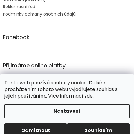
Reklamační řád
Podmínky ochrany osobních údajů
Facebook
Přijímáme online platby
Tento web používá soubory cookie. Dalším
procházením tohoto webu vyjadřujete souhlas s
jejich používáním.. Více informací
zde
.
Vytvořil Shoptet
Nastavení
Copyright 2026
COMERTEX e-shop
. Všechna práva
Odmítnout
Souhlasím
vyhrazena.
Upravit nastavení cookies