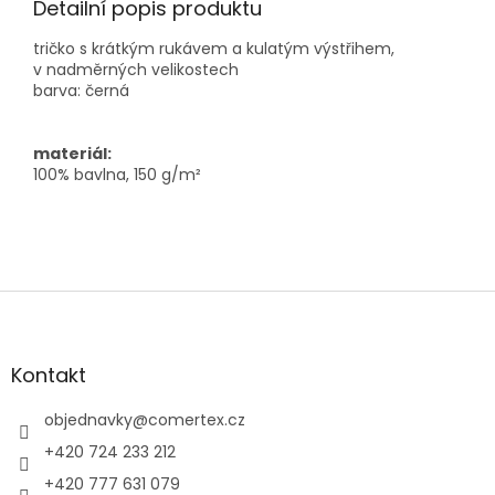
Detailní popis produktu
tričko s krátkým rukávem a kulatým výstřihem,
v nadměrných velikostech
barva: černá
materiál:
100% bavlna, 150 g/m²
Z
á
p
a
Kontakt
t
í
objednavky
@
comertex.cz
+420 724 233 212
+420 777 631 079