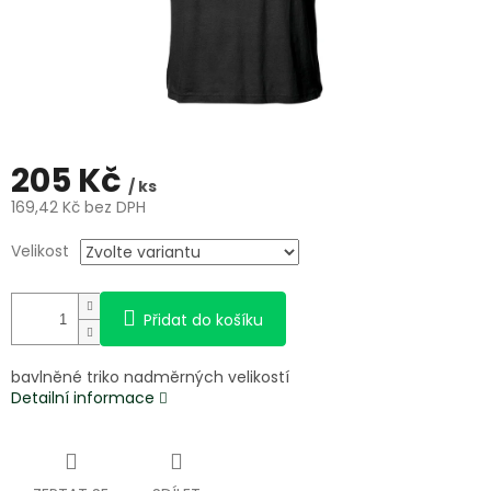
205 Kč
/ ks
169,42 Kč bez DPH
Měrná
Velikost
cena:
Přidat do košíku
bavlněné triko nadměrných velikostí
Detailní informace