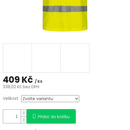
409 Kč
/ ks
338,02 Kč bez DPH
Měrná
Velikost
cena:
Přidat do košíku