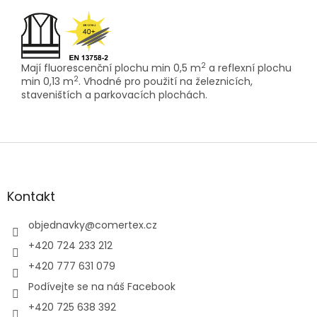
2
Mají fluorescenční plochu min 0,5 m
a reflexní plochu
2
min 0,13 m
. Vhodné pro použití na železnicích,
staveništích a parkovacích plochách.
Z
á
p
a
Kontakt
t
í
objednavky
@
comertex.cz
+420 724 233 212
+420 777 631 079
Podívejte se na náš Facebook
+420 725 638 392