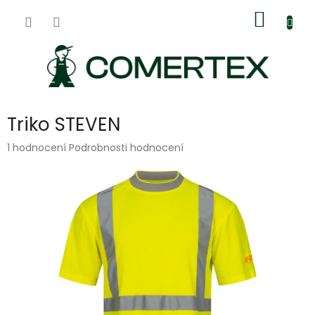
Přejít
Nákup
na
obsah
košík
Triko STEVEN
Průměrné
1 hodnocení
Podrobnosti hodnocení
hodnocení
produktu
je
5,0
z
5
hvězdiček.