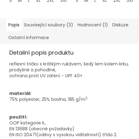
S
M
L
XL
2XL
3XL
4XL
S
M
L
XL
2XL
3XL
Popis
Související soubory (3)
Hodnocení (1)
Diskuze
Ostatní informace
Detailní popis produktu
reflexní tričko s krátkým rukávem, šedý lem kolem krku,
prodyšné a pohodlné,
ochrana proti UV záření - UPF 40+
materiál:
2
75% polyester, 25% bavlna, 185 g/m
použití:
OOP kategorie II.,
EN 13688 (obecné požadavky)
EN ISO 20471(oděvy s vysokou viditelností) třída 2.