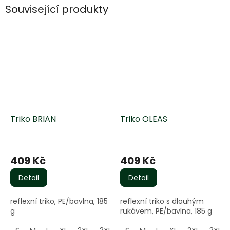
Související produkty
Triko BRIAN
Triko OLEAS
Průměrné
Průměrné
hodnocení
hodnocení
409 Kč
409 Kč
produktu
produktu
je
je
Detail
Detail
5,0
5,0
z
z
reflexní triko, PE/bavlna, 185
reflexní triko s dlouhým
5
5
g
rukávem, PE/bavlna, 185 g
hvězdiček.
hvězdiček.