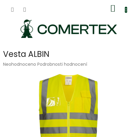
Přejít
Nákup
na
obsah
košík
Vesta ALBIN
Průměrné
Neohodnoceno
Podrobnosti hodnocení
hodnocení
produktu
je
0,0
z
5
hvězdiček.