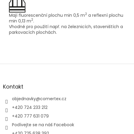
2
Mají fluorescenční plochu min 0,5 m
a reflexní plochu
2
min 0,13 m
.
Vhodné pro použití např. na železnicích, staveništích a
parkovacích plochách.
Z
á
p
a
Kontakt
t
í
objednavky
@
comertex.cz
+420 724 233 212
+420 777 631 079
Podívejte se na náš Facebook
+420 725 638 392