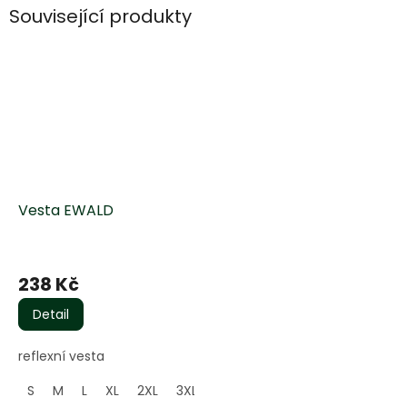
Související produkty
Vesta EWALD
238 Kč
Detail
reflexní vesta
S
M
L
XL
2XL
3XL
4XL