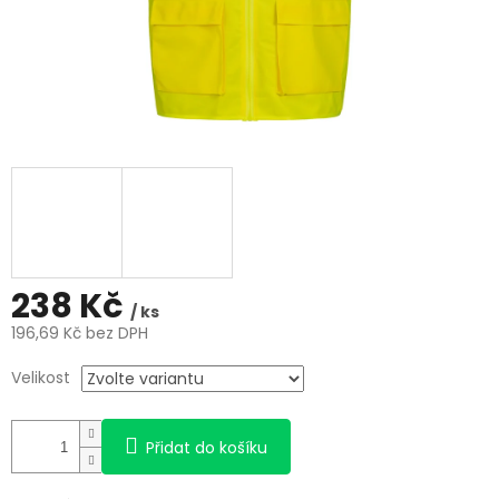
238 Kč
/ ks
196,69 Kč bez DPH
Měrná
Velikost
cena:
Přidat do košíku