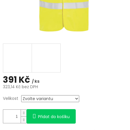
391 Kč
/ ks
323,14 Kč bez DPH
Měrná
Velikost
cena:
Přidat do košíku