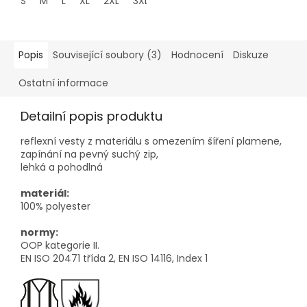
S
M
L
XL
2XL
3XL
4XL
Popis
Související soubory (3)
Hodnocení
Diskuze
Ostatní informace
Detailní popis produktu
reflexní vesty z materiálu s omezením šíření plamene,
zapínání na pevný suchý zip,
lehká a pohodlná
materiál:
100% polyester
normy:
OOP kategorie II.
EN ISO 20471 třída 2, EN ISO 14116, Index 1