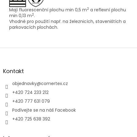
2
Mají fluorescenční plochu min 0,5 m
a reflexní plochu
2
min 0,13 m
.
Vhodné pro použití např. na železnicích, staveništích a
parkovacích plochách.
Z
á
p
a
Kontakt
t
í
objednavky
@
comertex.cz
+420 724 233 212
+420 777 631 079
Podívejte se na náš Facebook
+420 725 638 392