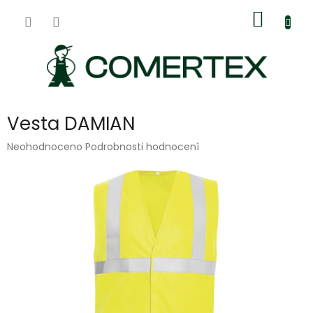
Přejít
Nákup
na
obsah
košík
Vesta DAMIAN
Průměrné
Neohodnoceno
Podrobnosti hodnocení
hodnocení
produktu
je
0,0
z
5
hvězdiček.