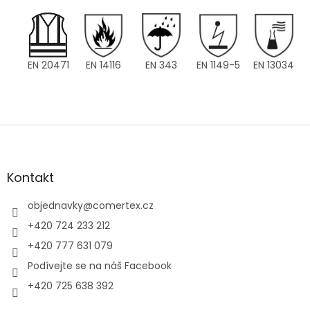
EN 20471
EN 14116
EN 343
EN 1149-5
EN 13034
Z
á
p
a
Kontakt
t
í
objednavky
@
comertex.cz
+420 724 233 212
+420 777 631 079
Podívejte se na náš Facebook
+420 725 638 392