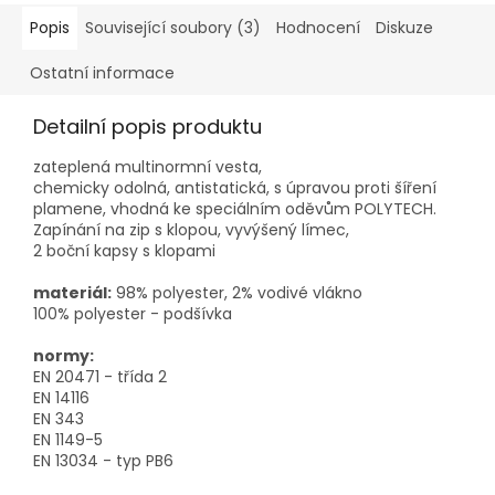
Popis
Související soubory (3)
Hodnocení
Diskuze
Ostatní informace
Detailní popis produktu
zateplená multinormní vesta,
chemicky odolná, antistatická, s úpravou proti šíření
plamene, vhodná ke speciálním oděvům POLYTECH.
Zapínání na zip s klopou, vyvýšený límec,
2 boční kapsy s klopami
materiál:
98% polyester, 2% vodivé vlákno
100% polyester - podšívka
normy:
EN 20471 - třída 2
EN 14116
EN 343
EN 1149-5
EN 13034 - typ PB6