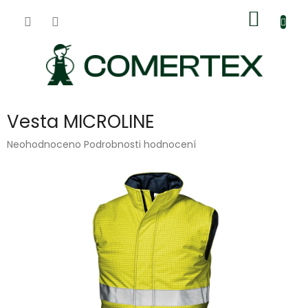
Přejít
Nákup
na
obsah
košík
Vesta MICROLINE
Průměrné
Neohodnoceno
Podrobnosti hodnocení
hodnocení
produktu
je
0,0
z
5
hvězdiček.