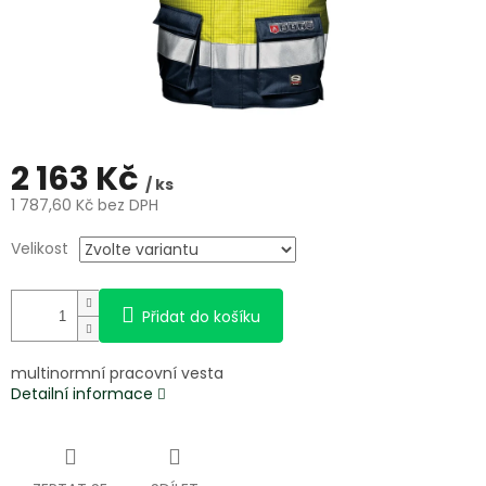
2 163 Kč
/ ks
1 787,60 Kč bez DPH
Měrná
Velikost
cena:
Přidat do košíku
multinormní pracovní vesta
Detailní informace