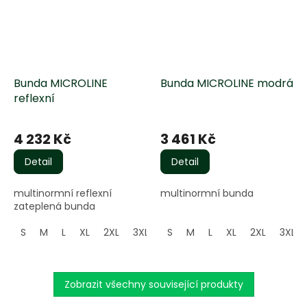
Bunda MICROLINE
Bunda MICROLINE modrá
reflexní
4 232 Kč
3 461 Kč
Detail
Detail
multinormní reflexní
multinormní bunda
zateplená bunda
S
M
L
XL
2XL
3XL
4XL
S
M
L
XL
2XL
3XL
Zobrazit všechny související produkty