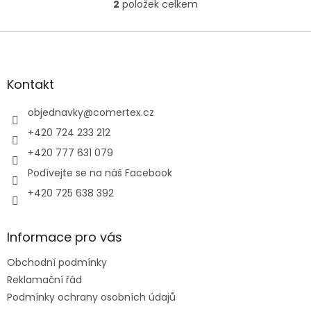
2
položek celkem
O
v
l
Z
á
á
d
p
a
a
Kontakt
c
t
í
í
objednavky
@
comertex.cz
p
r
+420 724 233 212
v
+420 777 631 079
k
y
Podívejte se na náš Facebook
v
+420 725 638 392
ý
p
i
s
Informace pro vás
u
Obchodní podmínky
Reklamační řád
Podmínky ochrany osobních údajů