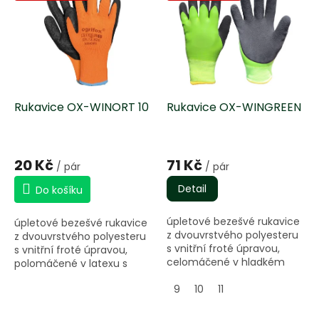
r
p
o
i
d
s
u
p
k
r
t
o
ů
d
Rukavice OX-WINORT 10
Rukavice OX-WINGREEN
u
k
t
20 Kč
71 Kč
/ pár
/ pár
ů
Detail
Do košíku
úpletové bezešvé rukavice
úpletové bezešvé rukavice
z dvouvrstvého polyesteru
z dvouvrstvého polyesteru
s vnitřní froté úpravou,
s vnitřní froté úpravou,
celomáčené v hladkém
polomáčené v latexu s
latexu
protiskluzovou úpravou
9
10
11