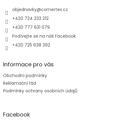
t
í
í
objednavky
@
comertex.cz
p
r
+420 724 233 212
v
+420 777 631 079
k
y
Podívejte se na náš Facebook
v
+420 725 638 392
ý
p
i
s
Informace pro vás
u
Obchodní podmínky
Reklamační řád
Podmínky ochrany osobních údajů
Facebook