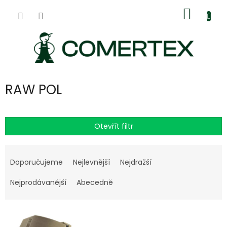
Přejít
Nákup
na
obsah
košík
RAW POL
Otevřít filtr
Ř
a
Doporučujeme
Nejlevnější
Nejdražší
z
e
Nejprodávanější
Abecedně
n
í
V
p
ý