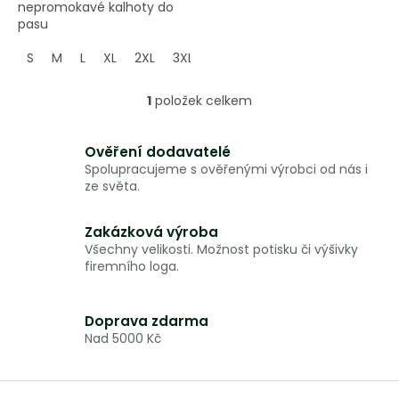
nepromokavé kalhoty do
pasu
S
M
L
XL
2XL
3XL
1
položek celkem
O
v
l
Ověření dodavatelé
á
Spolupracujeme s ověřenými výrobci od nás i
d
ze světa.
a
c
í
Zakázková výroba
p
Všechny velikosti. Možnost potisku či výšivky
r
firemního loga.
v
k
y
Doprava zdarma
v
Nad 5000 Kč
ý
p
i
Z
s