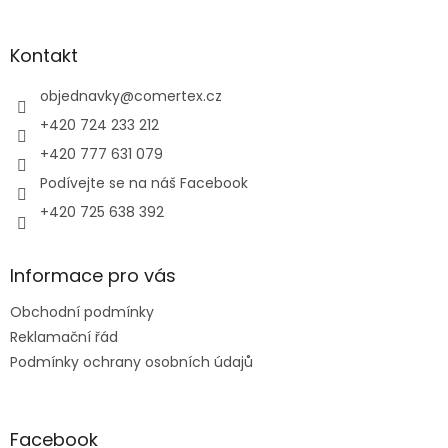
á
u
p
a
Kontakt
t
í
objednavky
@
comertex.cz
+420 724 233 212
+420 777 631 079
Podívejte se na náš Facebook
+420 725 638 392
Informace pro vás
Obchodní podmínky
Reklamační řád
Podmínky ochrany osobních údajů
Facebook