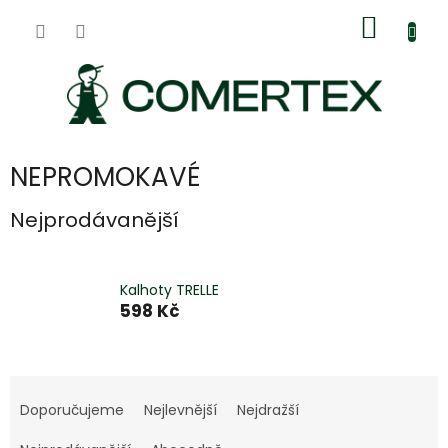
Přejít
Nákup
na
obsah
košík
NEPROMOKAVÉ
Nejprodávanější
Kalhoty TRELLE
598 Kč
Ř
a
Doporučujeme
Nejlevnější
Nejdražší
z