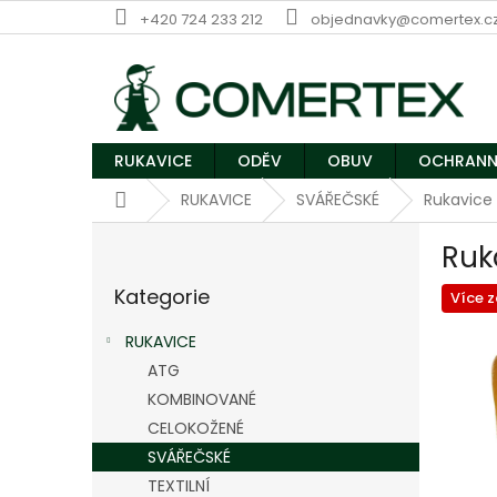
Přejít
+420 724 233 212
objednavky@comertex.c
na
obsah
RUKAVICE
ODĚV
OBUV
OCHRANN
Domů
RUKAVICE
SVÁŘEČSKÉ
Rukavice
P
Ruk
o
Přeskočit
s
Kategorie
kategorie
Více 
t
r
RUKAVICE
a
ATG
n
KOMBINOVANÉ
n
í
CELOKOŽENÉ
p
SVÁŘEČSKÉ
a
TEXTILNÍ