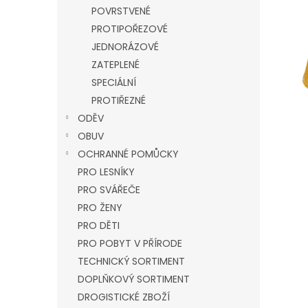
n
POVRSTVENÉ
e
PROTIPOŘEZOVÉ
l
JEDNORÁZOVÉ
ZATEPLENÉ
SPECIÁLNÍ
PROTIŘEZNÉ
ODĚV
OBUV
OCHRANNÉ POMŮCKY
PRO LESNÍKY
PRO SVÁŘEČE
PRO ŽENY
PRO DĚTI
PRO POBYT V PŘÍRODE
TECHNICKÝ SORTIMENT
DOPLŇKOVÝ SORTIMENT
DROGISTICKÉ ZBOŽÍ