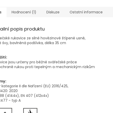
s
Hodnocení (1)
Diskuze
Ostatní informace
ailní popis produktu
ečské rukavice ze silné hovězinové štípené usně,
é švy, bavlněná podšívka, délka 35 cm
ití:
vice jsou určeny pro běžné svářečské práce
 ochraně rukou proti tepelným a mechanickým rizikům
my:
kategorie II dle Nařízení (EU) 2016/425,
1420: 2020
88 (4144x), EN 407 (412x4x)
2477 - typ A