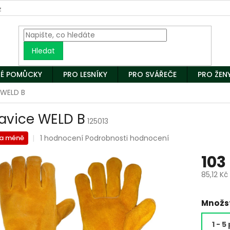
z
Hledat
É POMŮCKY
PRO LESNÍKY
PRO SVÁŘEČE
PRO ŽEN
 WELD B
avice WELD B
125013
Průměrné
1 hodnocení
Podrobnosti hodnocení
za méně
hodnocení
103
produktu
je
85,12 Kč
5,0
z
Měrná
5
cena:
Množst
hvězdiček.
1 - 5