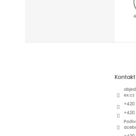
4
Z
á
p
a
t
Kontakt
í
objed
ex.cz
+420 
+420 
Podív
aceb
+420 