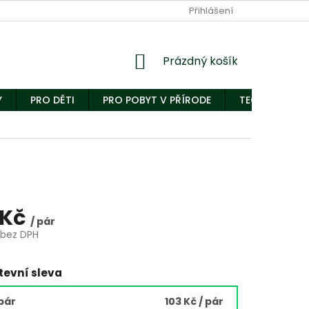
Přihlášení
Nákupní
Prázdný košík
košík
Y
PRO DĚTI
PRO POBYT V PŘÍRODE
TECHNICKÝ S
 Kč
/ pár
 bez DPH
evní sleva
 pár
103 Kč
/ pár