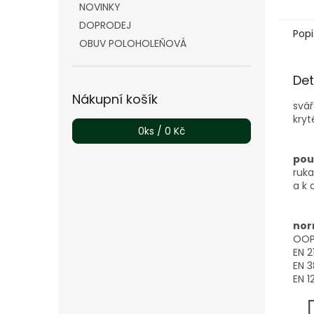
NOVINKY
DOPRODEJ
Popi
OBUV POLOHOLEŇOVÁ
Det
Nákupní košík
svář
kryt
0
ks /
0 Kč
použ
ruka
a k
nor
OOP 
EN 2
EN 3
EN 1