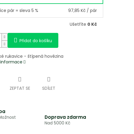
íce pár = sleva 5 %
97,85 Kč
/ pár
Ušetříte
0 Kč
Přidat do košíku
ké rukavice - štípená hovězina
í informace
ZEPTAT SE
SDÍLET
ba
Doprava zdarma
 Možnost
Nad 5000 Kč