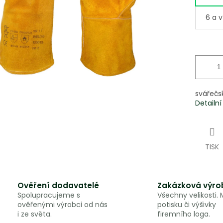
6 a v
svářečs
Detailn
TISK
Ověření dodavatelé
Zakázková výro
Spolupracujeme s
Všechny velikosti.
ověřenými výrobci od nás
potisku či výšivky
i ze světa.
firemního loga.