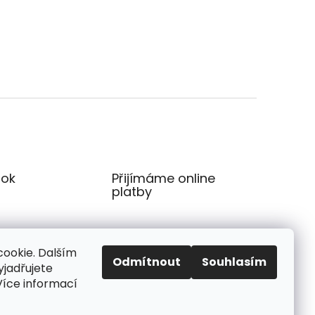
ok
Přijímáme online
platby
ookie. Dalším
Odmítnout
Souhlasím
jadřujete
 Více informací