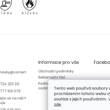
 1 4 4 x
4 1 2 x 4 x
Informace pro vás
Facebo
Obchodní podmínky
navky
@
comert
Reklamační řád
Podmínky ochrany
724 233 212
Tento web používá soubory c
osobních údajů
777 631 079
procházením tohoto webu vy
ejte se na náš F
souhlas s jejich používáním..
ook
zde
.
725 638 392